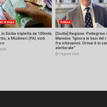
ati Stampa
Politica
in Sicilia tripletta da 100mila
[Sicilia] Regione. Pellegrino 
tto, a Misilmeri (PA) vinti
Mannino “Ignora le basi dei 
uro
fra istizuaioni. Ormai è in 
elettorale”
 2026
7 Agosto 2026