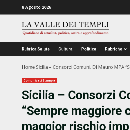
Zum
8 Agosto 2026
Inhalt
springen
Rubrica Salute
Cultura
Politica
Rubriche
Home
Sicilia – Consorzi Comuni. Di Mauro MPA 
Comunicati Stampa
Sicilia – Consorzi
“Sempre maggiore 
maggior rischio imp