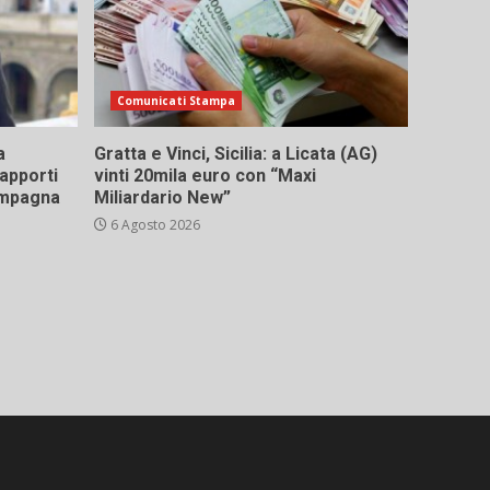
Comunicati Stampa
a
Gratta e Vinci, Sicilia: a Licata (AG)
rapporti
vinti 20mila euro con “Maxi
campagna
Miliardario New”
6 Agosto 2026