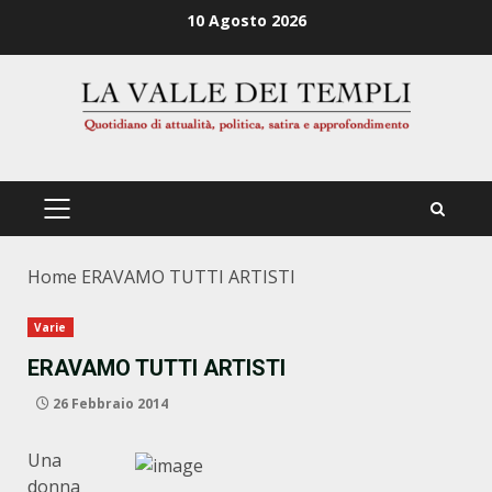
Zum
10 Agosto 2026
Inhalt
springen
PRIMÄRES
MENÜ
Home
ERAVAMO TUTTI ARTISTI
Varie
ERAVAMO TUTTI ARTISTI
26 Febbraio 2014
Una
donna