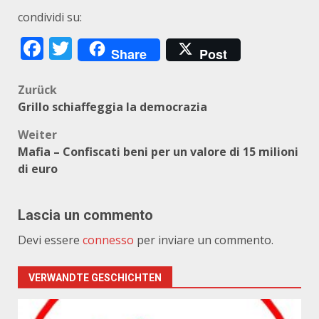
condividi su:
Facebook
Twitter
Share
Post
Beitragsnavigation
Zurück
Grillo schiaffeggia la democrazia
Weiter
Mafia – Confiscati beni per un valore di 15 milioni
di euro
Lascia un commento
Devi essere
connesso
per inviare un commento.
VERWANDTE GESCHICHTEN