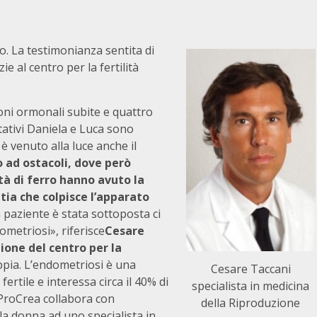
io. La testimonianza sentita di
 al centro per la fertilità
zioni ormonali subite e quattro
tativi Daniela e Luca sono
, è venuto alla luce anche il
 ad ostacoli, dove però
à di ferro hanno avuto la
tia che colpisce l’apparato
 la paziente è stata sottoposta ci
metriosi», riferisce
Cesare
ione del centro per la
ppia. L’endometriosi è una
Cesare Taccani
ertile e interessa circa il 40% di
specialista in medicina
e ProCrea collabora con
della Riproduzione
la donna ad uno specialista in