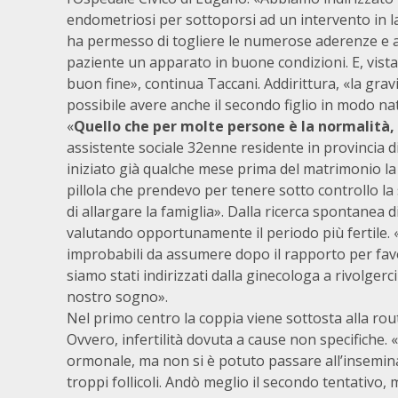
endometriosi per sottoporsi ad un intervento in 
ha permesso di togliere le numerose aderenze e al
paziente un apparato in buone condizioni. E, vist
buon fine», continua Taccani. Addirittura, «la grav
possibile avere anche il secondo figlio in modo n
«
Quello che per molte persone è la normalità
assistente sociale 32enne residente in provincia d
iniziato già qualche mese prima del matrimonio la 
pillola che prendevo per tenere sotto controllo la
di allargare la famiglia». Dalla ricerca spontanea 
valutando opportunamente il periodo più fertile. «
improbabili da assumere dopo il rapporto per favo
siamo stati indirizzati dalla ginecologa a rivolger
nostro sogno».
Nel primo centro la coppia viene sottosta alla routi
Ovvero, infertilità dovuta a cause non specifiche.
ormonale, ma non si è potuto passare all’insemina
troppi follicoli. Andò meglio il secondo tentativo