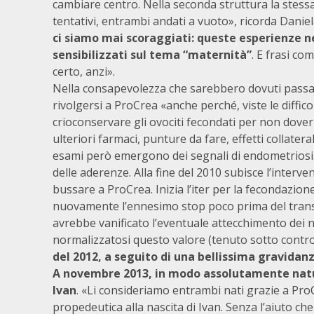
cambiare centro. Nella seconda struttura la stessa
tentativi, entrambi andati a vuoto», ricorda Daniel
ci siamo mai scoraggiati: queste esperienze 
sensibilizzati sul tema “maternità”
. E frasi co
certo, anzi».
Nella consapevolezza che sarebbero dovuti passar
rivolgersi a ProCrea «anche perché, viste le diffico
crioconservare gli ovociti fecondati per non dover
ulteriori farmaci, punture da fare, effetti collater
esami però emergono dei segnali di endometriosi. 
delle aderenze. Alla fine del 2010 subisce l’interve
bussare a ProCrea. Inizia l’iter per la fecondazione
nuovamente l’ennesimo stop poco prima del transfe
avrebbe vanificato l’eventuale attecchimento dei n
normalizzatosi questo valore (tenuto sotto control
del 2012, a seguito di una bellissima gravidan
A novembre 2013, in modo assolutamente natura
Ivan
. «Li consideriamo entrambi nati grazie a ProC
propedeutica alla nascita di Ivan. Senza l’aiuto ch