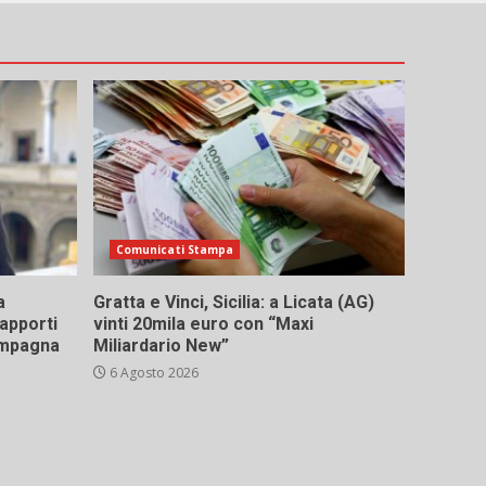
Comunicati Stampa
a
Gratta e Vinci, Sicilia: a Licata (AG)
rapporti
vinti 20mila euro con “Maxi
campagna
Miliardario New”
6 Agosto 2026