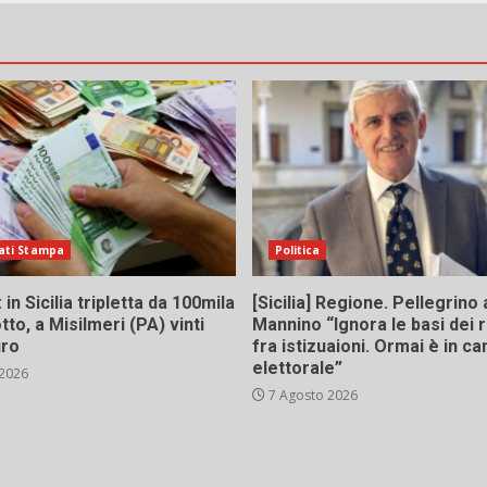
ati Stampa
Politica
in Sicilia tripletta da 100mila
[Sicilia] Regione. Pellegrino 
tto, a Misilmeri (PA) vinti
Mannino “Ignora le basi dei 
uro
fra istizuaioni. Ormai è in 
elettorale”
 2026
7 Agosto 2026