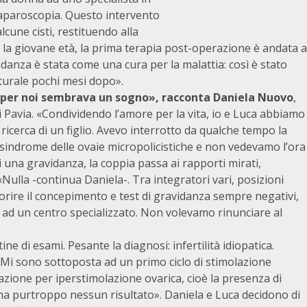
laparoscopia. Questo intervento
cune cisti, restituendo alla
a la giovane età, la prima terapia post-operazione è andata a
idanza è stata come una cura per la malattia: così è stato
aturale pochi mesi dopo».
, per noi sembrava un sogno», racconta Daniela Nuovo
,
i Pavia. «Condividendo l’amore per la vita, io e Luca abbiamo
ricerca di un figlio. Avevo interrotto da qualche tempo la
 sindrome delle ovaie micropolicistiche e non vedevamo l’ora
di una gravidanza, la coppia passa ai rapporti mirati,
Nulla -continua Daniela-. Tra integratori vari, posizioni
rire il concepimento e test di gravidanza sempre negativi,
ci ad un centro specializzato. Non volevamo rinunciare al
ne di esami. Pesante la diagnosi: infertilità idiopatica.
 «Mi sono sottoposta ad un primo ciclo di stimolazione
zione per iperstimolazione ovarica, cioè la presenza di
, ma purtroppo nessun risultato». Daniela e Luca decidono di