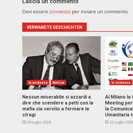
Lascia un commento
Devi essere
connesso
per inviare un commento.
VERWANDTE GESCHICHTEN
In evidenza
Notizie
In evidenza
Nessun miserabile si azzardi a
Al Milano la 
dire che scendere a patti con la
Meeting per 
mafia sia servito a fermare le
la Comunica
stragi
Umanitaria t
29 Luglio 2026
22 Luglio 202