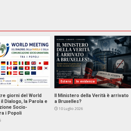
Estero
In evidenza
tre giorni del World
Il Ministero della Verità è arrivato
il Dialogo, la Parola e
a Bruxelles?
zione Socio-
10 Luglio 2026
ra i Popoli
6