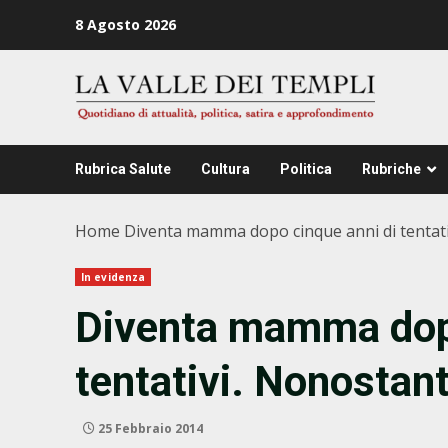
Zum
8 Agosto 2026
Inhalt
springen
Rubrica Salute
Cultura
Politica
Rubriche
Home
Diventa mamma dopo cinque anni di tentati
In evidenza
Diventa mamma dopo
tentativi. Nonostan
25 Febbraio 2014