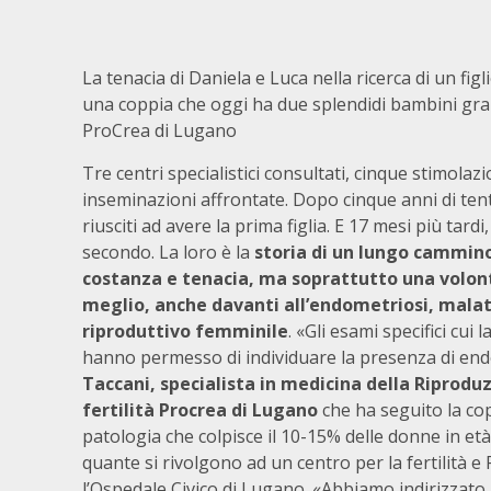
La tenacia di Daniela e Luca nella ricerca di un figl
una coppia che oggi ha due splendidi bambini grazie
ProCrea di Lugano
Tre centri specialistici consultati, cinque stimola
inseminazioni affrontate. Dopo cinque anni di ten
riusciti ad avere la prima figlia. E 17 mesi più tardi
secondo. La loro è la
storia di un lungo cammino
costanza e tenacia, ma soprattutto una volont
meglio, anche davanti all’endometriosi, malat
riproduttivo femminile
. «Gli esami specifici cui
hanno permesso di individuare la presenza di endo
Taccani, specialista in medicina della Riproduz
fertilità Procrea di Lugano
che ha seguito la co
patologia che colpisce il 10-15% delle donne in età f
quante si rivolgono ad un centro per la fertilità 
l’Ospedale Civico di Lugano. «Abbiamo indirizzato 