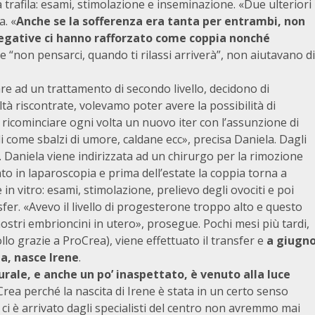
 trafila: esami, stimolazione e inseminazione. «Due ulteriori
a. «
Anche se la sofferenza era tanta per entrambi, non
negative ci hanno rafforzato come coppia nonché
me “non pensarci, quando ti rilassi arriverà”, non aiutavano di
e ad un trattamento di secondo livello, decidono di
ltà riscontrate, volevamo poter avere la possibilità di
 ricominciare ogni volta un nuovo iter con l’assunzione di
ali come sbalzi di umore, caldane ecc», precisa Daniela. Dagli
Daniela viene indirizzata ad un chirurgo per la rimozione
nto in laparoscopia e prima dell’estate la coppia torna a
 in vitro: esami, stimolazione, prelievo degli ovociti e poi
r. «Avevo il livello di progesterone troppo alto e questo
ostri embrioncini in utero», prosegue. Pochi mesi più tardi,
lo grazie a ProCrea), viene effettuato il transfer e
a giugn
za, nasce Irene
.
le, e anche un po’ inaspettato, è venuto alla luce
rea perché la nascita di Irene è stata in un certo senso
e ci è arrivato dagli specialisti del centro non avremmo mai