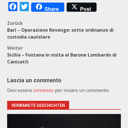
Facebook
Twitter
Share
Post
Beitragsnavigation
Zurück
Bari – Operazione Revenge: sette ordinanze di
custodia cautelare
Weiter
Sicilia – Fontana in visita al Barone Lombardo di
Canicattì
Lascia un commento
Devi essere
connesso
per inviare un commento.
VERWANDTE GESCHICHTEN