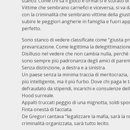
stanco. Come chi sa il gioco e ormai si è stufato di
Vittime che sembrano carnefici e viceversa, si va dai
con la criminalità che sembrano vittime della giusti
subire le peggiori angherie in famiglia e fuori a
perfetto.
Sono stanco di vedere classificate come “giusta pr
prevaricazione. Come legittima la delegittimazione
Disilluso nel vedere che non cambia nulla, perchè i
sono sempre più padronanza degli amici di parenti
Senza distinzione, a destra e a sinistra.
Un paese senza la minima traccia di meritocrazia, 
più intelligente, ma il più furbo. Dove chi paga le 
defraudato da stipendi, incarichi e consulenze del
Hood surreale.
Appalti truccati peggio di una mignotta, soldi spor
Finta onestà di facciata.
De Gregori cantava “legalizzare la mafia, sarà la r
criminalità organizzata, sarà tutto lecito.