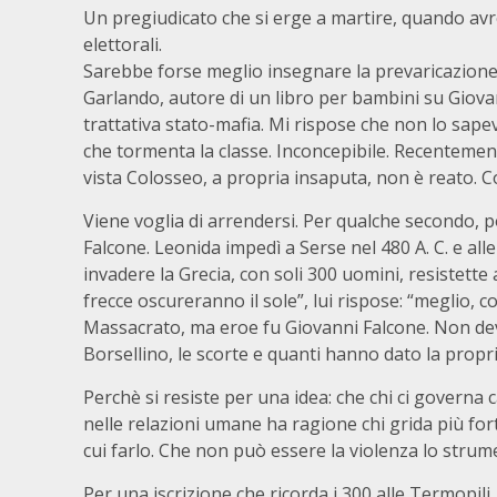
Un pregiudicato che si erge a martire, quando avr
elettorali.
Sarebbe forse meglio insegnare la prevaricazione a
Garlando, autore di un libro per bambini su Giovan
trattativa stato-mafia. Mi rispose che non lo sape
che tormenta la classe. Inconcepibile. Recenteme
vista Colosseo, a propria insaputa, non è reato. 
Viene voglia di arrendersi. Per qualche secondo, 
Falcone. Leonida impedì a Serse nel 480 A. C. e alle
invadere la Grecia, con soli 300 uomini, resistette
frecce oscureranno il sole”, lui rispose: “meglio
Massacrato, ma eroe fu Giovanni Falcone. Non devo
Borsellino, le scorte e quanti hanno dato la prop
Perchè si resiste per una idea: che chi ci governa ca
nelle relazioni umane ha ragione chi grida più f
cui farlo. Che non può essere la violenza lo strum
Per una iscrizione che ricorda i 300 alle Termopil