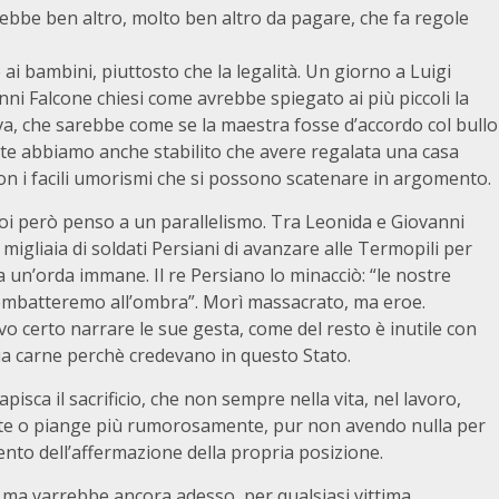
ebbe ben altro, molto ben altro da pagare, che fa regole
i bambini, piuttosto che la legalità. Un giorno a Luigi
ni Falcone chiesi come avrebbe spiegato ai più piccoli la
va, che sarebbe come se la maestra fosse d’accordo col bullo
nte abbiamo anche stabilito che avere regalata una casa
Con i facili umorismi che si possono scatenare in argomento.
poi però penso a un parallelismo. Tra Leonida e Giovanni
 migliaia di soldati Persiani di avanzare alle Termopili per
 a un’orda immane. Il re Persiano lo minacciò: “le nostre
, combatteremo all’ombra”. Morì massacrato, ma eroe.
 certo narrare le sue gesta, come del resto è inutile con
ria carne perchè credevano in questo Stato.
pisca il sacrificio, che non sempre nella vita, nel lavoro,
orte o piange più rumorosamente, pur non avendo nulla per
ento dell’affermazione della propria posizione.
i, ma varrebbe ancora adesso, per qualsiasi vittima