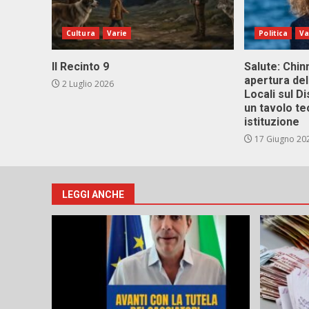
Cultura
Varie
Politica
Va
Il Recinto 9
Salute: Chinn
apertura del
2 Luglio 2026
Locali sul D
un tavolo te
istituzione
17 Giugno 20
LEGGI ANCHE