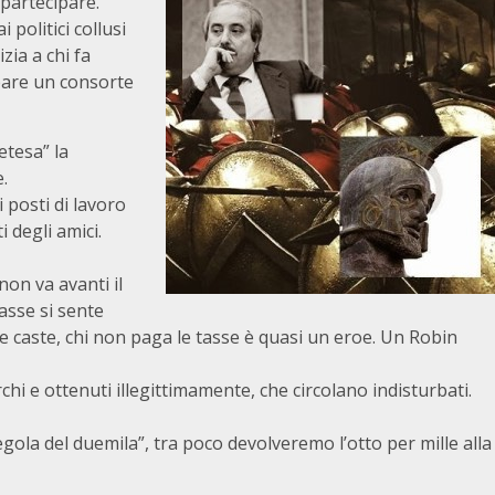
 partecipare.
 politici collusi
zia a chi fa
ppare un consorte
etesa” la
.
 posti di lavoro
 degli amici.
non va avanti il
tasse si sente
le caste, chi non paga le tasse è quasi un eroe. Un Robin
chi e ottenuti illegittimamente, che circolano indisturbati.
egola del duemila”, tra poco devolveremo l’otto per mille alla