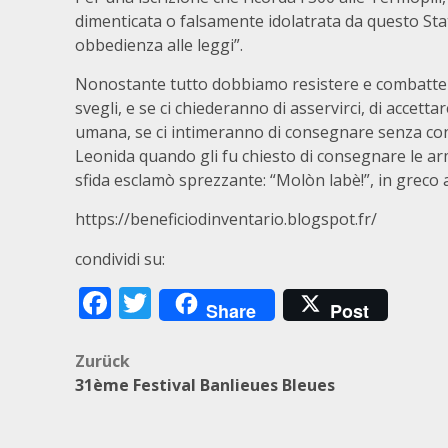
dimenticata o falsamente idolatrata da questo Sta
obbedienza alle leggi”.
Nonostante tutto dobbiamo resistere e combattere
svegli, e se ci chiederanno di asservirci, di accett
umana, se ci intimeranno di consegnare senza con
Leonida quando gli fu chiesto di consegnare le arm
sfida esclamò sprezzante: “Molòn labè!”, in greco a
https://beneficiodinventario.blogspot.fr/
condividi su:
Facebook
Twitter
Share
Post
Beitragsnavigation
Zurück
31ème Festival Banlieues Bleues