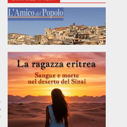
i
r
o
e