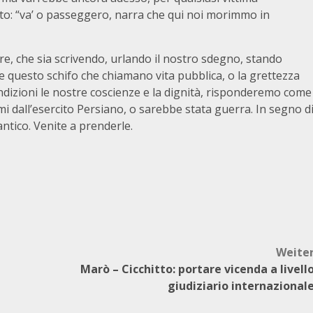
to: “va’ o passeggero, narra che qui noi morimmo in
, che sia scrivendo, urlando il nostro sdegno, stando
are questo schifo che chiamano vita pubblica, o la grettezza
dizioni le nostre coscienze e la dignità, risponderemo come
i dall’esercito Persiano, o sarebbe stata guerra. In segno d
ntico. Venite a prenderle.
Weite
Marò – Cicchitto: portare vicenda a livell
giudiziario internazional