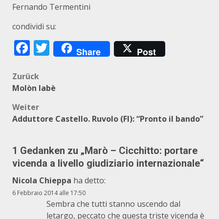
Fernando Termentini
condividi su:
Facebook
Twitter
Share
Post
Beitragsnavigation
Zurück
Molòn labè
Weiter
Adduttore Castello. Ruvolo (FI): “Pronto il bando”
1 Gedanken zu „
Marò – Cicchitto: portare
vicenda a livello giudiziario internazionale
“
Nicola Chieppa
ha detto:
6 Febbraio 2014 alle 17:50
Sembra che tutti stanno uscendo dal
letargo, peccato che questa triste vicenda è