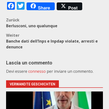
Facebook
Twitter
Share
Post
Beitragsnavigation
Zurück
Berlusconi, uno qualunque
Weiter
Banche dati dell’Inps e Inpdap violate, arresti e
denunce
Lascia un commento
Devi essere
connesso
per inviare un commento.
VERWANDTE GESCHICHTEN