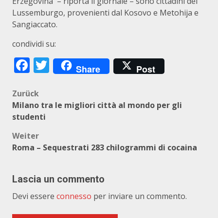
Erzegovina – riporta il giornale – sono cittadini del
Lussemburgo, provenienti dal Kosovo e Metohija e
Sangiaccato.
condividi su:
Facebook
Twitter
Share
Post
Beitragsnavigation
Zurück
Milano tra le migliori città al mondo per gli
studenti
Weiter
Roma – Sequestrati 283 chilogrammi di cocaina
Lascia un commento
Devi essere
connesso
per inviare un commento.