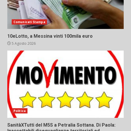
Comunicati Stampa
10eLotto, a Messina vinti 100mila euro
5 Agosto 2026
Politica
SanitàXTutti del M5S a Petralia Sottana. Di Paola:
Inaccettabili diseguaglianze territoriali ed