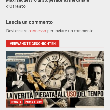
Maxi sequestro di stupefacenti nel canale
d’Otranto
Lascia un commento
Devi essere
connesso
per inviare un commento.
VERWANDTE GESCHICHTEN
Notizie
Primo piano