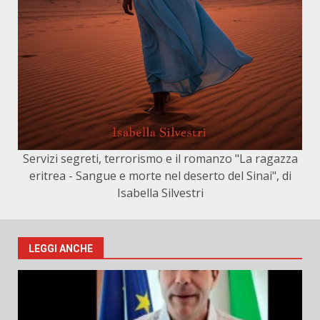
Servizi segreti, terrorismo e il romanzo "La ragazza
eritrea - Sangue e morte nel deserto del Sinai", di
Isabella Silvestri
LEGGI ANCHE