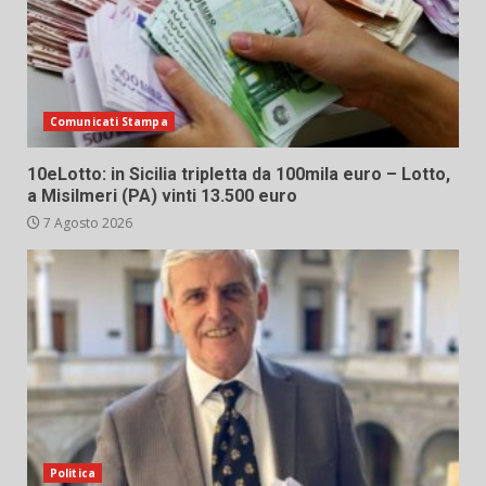
Comunicati Stampa
10eLotto: in Sicilia tripletta da 100mila euro – Lotto,
a Misilmeri (PA) vinti 13.500 euro
7 Agosto 2026
Politica