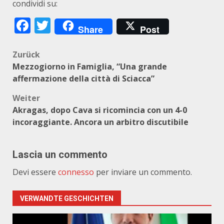
condividi su:
Facebook
Twitter
Share
Post
Beitragsnavigation
Zurück
Mezzogiorno in Famiglia, “Una grande
affermazione della città di Sciacca”
Weiter
Akragas, dopo Cava si ricomincia con un 4-0
incoraggiante. Ancora un arbitro discutibile
Lascia un commento
Devi essere
connesso
per inviare un commento.
VERWANDTE GESCHICHTEN