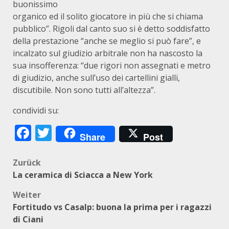
buonissimo
organico ed il solito giocatore in più che si chiama
pubblico”. Rigoli dal canto suo si è detto soddisfatto
della prestazione “anche se meglio si può fare”, e
incalzato sul giudizio arbitrale non ha nascosto la
sua insofferenza: “due rigori non assegnati e metro
di giudizio, anche sull’uso dei cartellini gialli,
discutibile. Non sono tutti all’altezza”.
condividi su:
Facebook
Twitter
Share
Post
Beitragsnavigation
Zurück
La ceramica di Sciacca a New York
Weiter
Fortitudo vs Casalp: buona la prima per i ragazzi
di Ciani