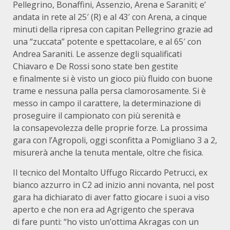
Pellegrino, Bonaffini, Assenzio, Arena e Saraniti; e’
andata in rete al 25′ (R) e al 43′ con Arena, a cinque
minuti della ripresa con capitan Pellegrino grazie ad
una “zuccata” potente e spettacolare, e al 65′ con
Andrea Saraniti. Le assenze degli squalificati
Chiavaro e De Rossi sono state ben gestite
e finalmente si è visto un gioco più fluido con buone
trame e nessuna palla persa clamorosamente. Si è
messo in campo il carattere, la determinazione di
proseguire il campionato con più serenità e
la consapevolezza delle proprie forze. La prossima
gara con l’Agropoli, oggi sconfitta a Pomigliano 3 a 2,
misurerà anche la tenuta mentale, oltre che fisica.
Il tecnico del Montalto Uffugo Riccardo Petrucci, ex
bianco azzurro in C2 ad inizio anni novanta, nel post
gara ha dichiarato di aver fatto giocare i suoi a viso
aperto e che non era ad Agrigento che sperava
di fare punti: “ho visto un’ottima Akragas con un