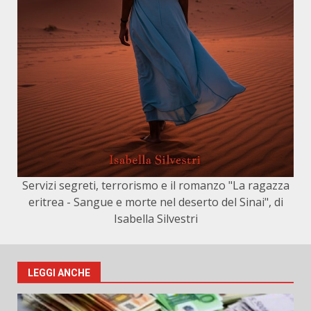
Servizi segreti, terrorismo e il romanzo "La ragazza
eritrea - Sangue e morte nel deserto del Sinai", di
Isabella Silvestri
LEGGI ANCHE