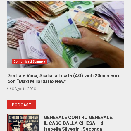
Comunicati Stampa
Gratta e Vinci, Sicilia: a Licata (AG) vinti 20mila euro
con “Maxi Miliardario New”
6 Agosto 2026
PODCAST
GENERALE CONTRO GENERALE.
IL CASO DALLA CHIESA – di
Isabella Silvestri. Seconda