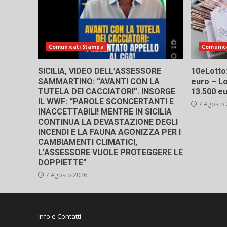
Comunicati Stampa
Comunic
SICILIA, VIDEO DELL’ASSESSORE
10eLotto: 
SAMMARTINO: “AVANTI CON LA
euro – Lo
TUTELA DEI CACCIATORI”. INSORGE
13.500 e
IL WWF: “PAROLE SCONCERTANTI E
7 Agosto
INACCETTABILI! MENTRE IN SICILIA
CONTINUA LA DEVASTAZIONE DEGLI
INCENDI E LA FAUNA AGONIZZA PER I
CAMBIAMENTI CLIMATICI,
L’ASSESSORE VUOLE PROTEGGERE LE
DOPPIETTE”
7 Agosto 2026
Info e Contatti