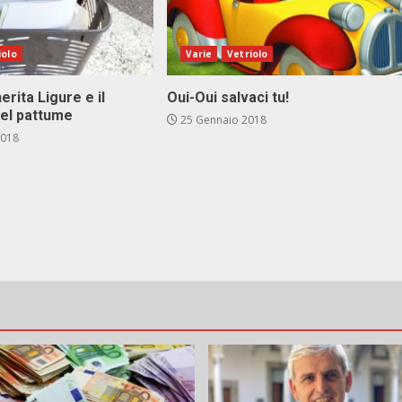
iolo
Varie
Vetriolo
rita Ligure e il
Oui-Oui salvaci tu!
el pattume
25 Gennaio 2018
2018