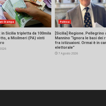
ati Stampa
Politica
in Sicilia tripletta da 100mila
[Sicilia] Regione. Pellegrino 
tto, a Misilmeri (PA) vinti
Mannino “Ignora le basi dei 
uro
fra istizuaioni. Ormai è in 
elettorale”
 2026
7 Agosto 2026