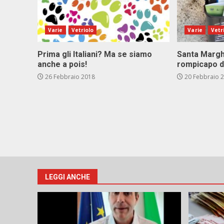
Varie
Vetriolo
Varie
Vetr
Prima gli Italiani? Ma se siamo
Santa Marghe
anche a pois!
rompicapo d
26 Febbraio 2018
20 Febbraio 
LEGGI ANCHE