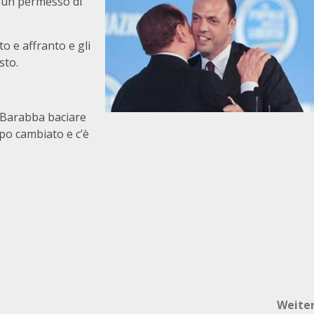
e un permesso di
to e affranto e gli
sto.
. Barabba baciare
oppo cambiato e c’è
Weite