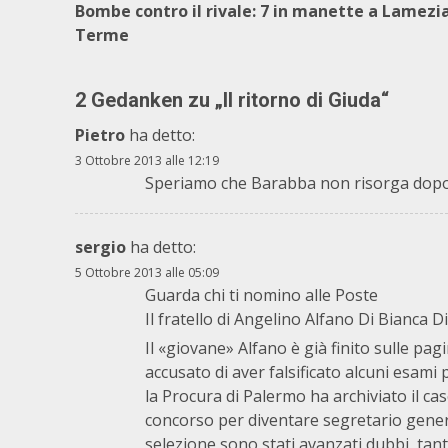
Bombe contro il rivale: 7 in manette a Lamezi
Terme
2 Gedanken zu „
Il ritorno di Giuda
“
Pietro
ha detto:
3 Ottobre 2013 alle 12:19
Speriamo che Barabba non risorga dopo 
sergio
ha detto:
5 Ottobre 2013 alle 05:09
Guarda chi ti nomino alle Poste
Il fratello di Angelino Alfano Di Bianca 
Il «giovane» Alfano è già finito sulle pag
accusato di aver falsificato alcuni esami
la Procura di Palermo ha archiviato il ca
concorso per diventare segretario gener
selezione sono stati avanzati dubbi, tant