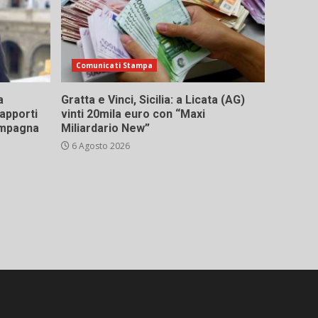
Comunicati Stampa
a
Gratta e Vinci, Sicilia: a Licata (AG)
rapporti
vinti 20mila euro con “Maxi
campagna
Miliardario New”
6 Agosto 2026