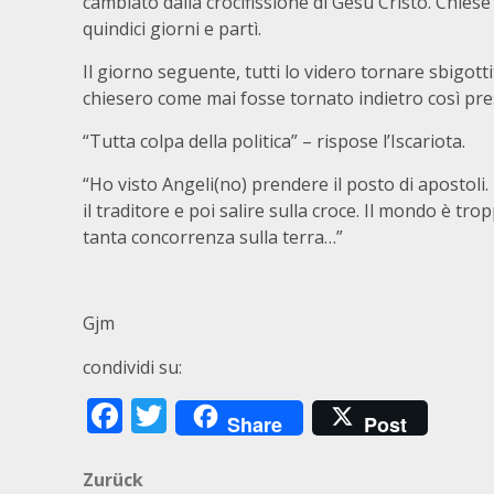
cambiato dalla crocifissione di Gesù Cristo. Chies
quindici giorni e partì.
Il giorno seguente, tutti lo videro tornare sbigotti
chiesero come mai fosse tornato indietro così pre
“Tutta colpa della politica” – rispose l’Iscariota.
“Ho visto Angeli(no) prendere il posto di apostoli
il traditore e poi salire sulla croce. Il mondo è tr
tanta concorrenza sulla terra…”
Gjm
condividi su:
Facebook
Twitter
Share
Post
Beitragsnavigation
Zurück