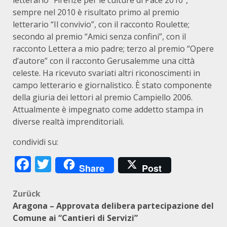
letterario “Firenze per le culture di Pace 2010”,
sempre nel 2010 è risultato primo al premio
letterario “Il convivio”, con il racconto Roulette;
secondo al premio “Amici senza confini”, con il
racconto Lettera a mio padre; terzo al premio “Opere
d’autore” con il racconto Gerusalemme una città
celeste. Ha ricevuto svariati altri riconoscimenti in
campo letterario e giornalistico. È stato componente
della giuria dei lettori al premio Campiello 2006.
Attualmente è impegnato come addetto stampa in
diverse realtà imprenditoriali.
condividi su:
Facebook
Twitter
Share
Post
Beitragsnavigation
Zurück
Aragona – Approvata delibera partecipazione del
Comune ai “Cantieri di Servizi”