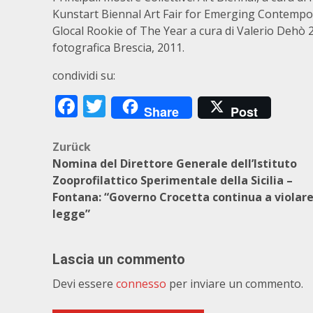
Kunstart Biennal Art Fair for Emerging Contempor
Glocal Rookie of The Year a cura di Valerio Dehò 2
fotografica Brescia, 2011.
condividi su:
Facebook
Twitter
Share
Post
Beitragsnavigation
Zurück
Nomina del Direttore Generale dell’Istituto
Zooprofilattico Sperimentale della Sicilia –
Fontana: “Governo Crocetta continua a violare
legge”
Lascia un commento
Devi essere
connesso
per inviare un commento.