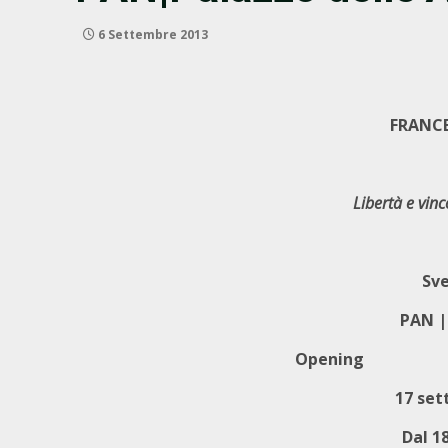
6 Settembre 2013
FRANC
Libertà e vin
Sve
PAN |
Opening
17 set
Dal
1