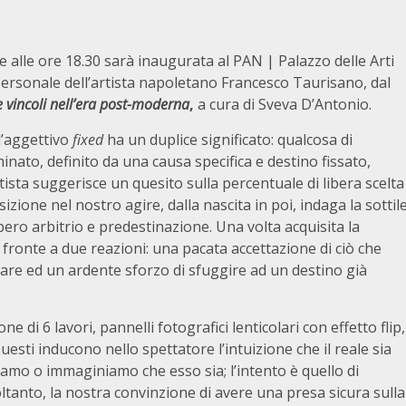
 alle ore 18.30 sarà inaugurata al PAN | Palazzo delle Arti
personale dell’artista napoletano Francesco Taurisano, dal
e vincoli nell’era post-moderna
,
a cura di Sveva D’Antonio.
l’aggettivo
fixed
ha un duplice significato: qualcosa di
nato, definito da una causa specifica e destino fissato,
ista suggerisce un quesito sulla percentuale di libera scelta
zione nel nostro agire, dalla nascita in poi, indaga la sottil
libero arbitrio e predestinazione. Una volta acquisita la
di fronte a due reazioni: una pacata accettazione di ciò che
re ed un ardente sforzo di sfuggire ad un destino già
e di 6 lavori, pannelli fotografici lenticolari con effetto flip,
esti inducono nello spettatore l’intuizione che il reale sia
mo o immaginiamo che esso sia; l’intento è quello di
oltanto, la nostra convinzione di avere una presa sicura sulla