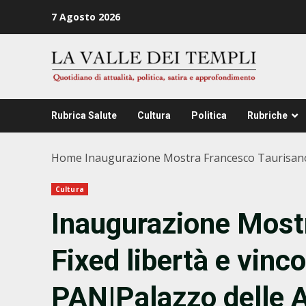
Zum
7 Agosto 2026
Inhalt
springen
Rubrica Salute
Cultura
Politica
Rubriche
Home
Inaugurazione Mostra Francesco Taurisano F
Cultura
Inaugurazione Most
Fixed libertà e vinc
PAN|Palazzo delle Ar