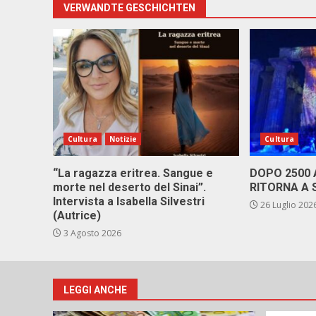
VERWANDTE GESCHICHTEN
Cultura
Notizie
Cultura
“La ragazza eritrea. Sangue e
DOPO 2500
morte nel deserto del Sinai”.
RITORNA A 
Intervista a Isabella Silvestri
26 Luglio 202
(Autrice)
3 Agosto 2026
LEGGI ANCHE