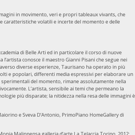
agini in movimento, veri e propri tableaux vivants, che
le caratteristiche volatili e incerte del momento e delle
cademia di Belle Arti ed in particolare il corso di nuove
ia l’artista conosce il maestro Gianni Pisani che segue nei
traverso diverse esperienze, Taurisano ha operato in più
olti e popolari, differenti media espressivi per elaborare un
ù sperimentali del momento, rimane assolutamente nella
nivocamente. L’artista, sensibile ai temi che permeano la
cnologie più disparate; la nitidezza nella resa delle immagini è
Maiorino e Sveva D’Antonio,
PrimoPiano HomeGallery di
i Monia Malinpensa galleria d’arte La Telaccia Torino, 2012;