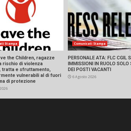
ati Stampa
Comunicati Stampa
ve the Children, ragazze
PERSONALE ATA: FLC CGIL SI
a rischio di violenza
IMMISSIONI IN RUOLO SOLO
 tratta e sfruttamento,
DEI POSTI VACANTI
rmente vulnerabili al di fuori
6 Agosto 2026
ma di protezione
 2026