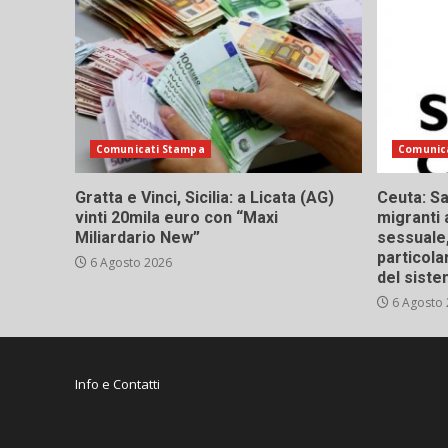
Comunicati Stampa
Comunic
Gratta e Vinci, Sicilia: a Licata (AG)
Ceuta: Sa
vinti 20mila euro con “Maxi
migranti 
Miliardario New”
sessuale,
particola
6 Agosto 2026
del siste
6 Agosto
Info e Contatti