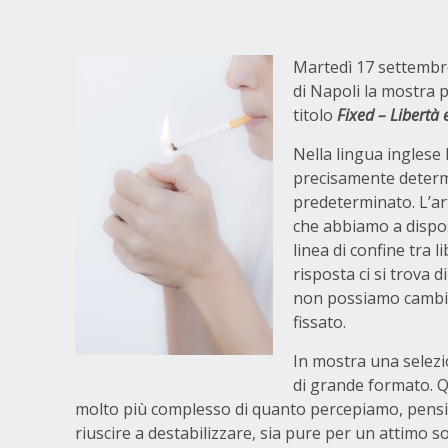
Martedì 17 settembre
di Napoli la mostra 
titolo
Fixed – Libertà 
Nella lingua inglese 
precisamente determi
predeterminato. L’art
che abbiamo a disposi
linea di confine tra 
risposta ci si trova 
non possiamo cambia
fissato.
In mostra una selezion
di grande formato. Qu
molto più complesso di quanto percepiamo, pensia
riuscire a destabilizzare, sia pure per un attimo s