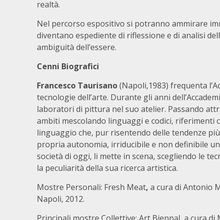
realtà.
Nel percorso espositivo si potranno ammirare imm
diventano espediente di riflessione e di analisi del
ambiguità dell’essere.
Cenni Biografici
Francesco Taurisano
(Napoli,1983) frequenta l’Ac
tecnologie dell’arte. Durante gli anni dell’Accadem
laboratori di pittura nel suo atelier. Passando at
ambiti mescolando linguaggi e codici, riferimenti c
linguaggio che, pur risentendo delle tendenze pi
propria autonomia, irriducibile e non definibile u
società di oggi, li mette in scena, scegliendo le te
la peculiarità della sua ricerca artistica.
Mostre Personali: Fresh Meat
,
a cura di Antonio 
Napoli, 2012.
Principali mostre Collettive: Art Biennal, a cura d