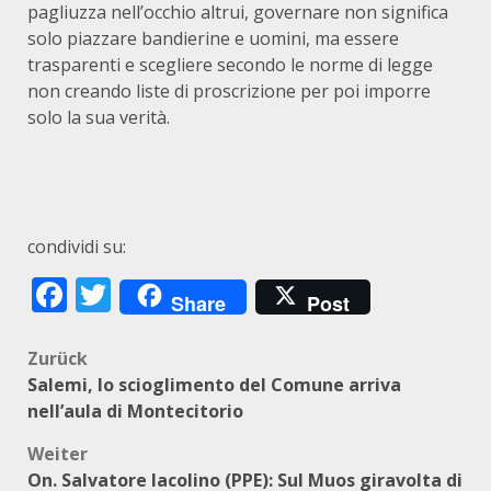
pagliuzza nell’occhio altrui, governare non significa
solo piazzare bandierine e uomini, ma essere
trasparenti e scegliere secondo le norme di legge
non creando liste di proscrizione per poi imporre
solo la sua verità.
condividi su:
Facebook
Twitter
Share
Post
Beitragsnavigation
Zurück
Salemi, lo scioglimento del Comune arriva
nell’aula di Montecitorio
Weiter
On. Salvatore Iacolino (PPE): Sul Muos giravolta di