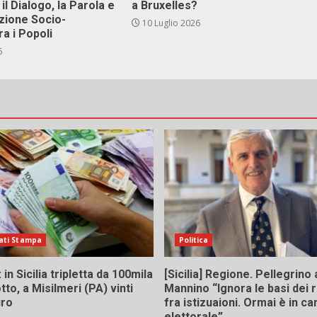
il Dialogo, la Parola e
a Bruxelles?
zione Socio-
10 Luglio 2026
ra i Popoli
6
ati Stampa
Politica
in Sicilia tripletta da 100mila
[Sicilia] Regione. Pellegrino 
tto, a Misilmeri (PA) vinti
Mannino “Ignora le basi dei 
uro
fra istizuaioni. Ormai è in 
elettorale”