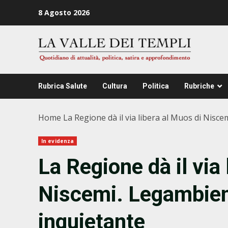
Zum
8 Agosto 2026
Inhalt
springen
Rubrica Salute
Cultura
Politica
Rubriche
Home
La Regione dà il via libera al Muos di Nisc
In evidenza
La Regione dà il via 
Niscemi. Legambient
inquietante