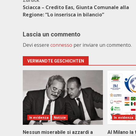
Beitragsnavigation
Zurück
Sciacca – Credito Eas, Giunta Comunale alla
Regione: “Lo inserisca in bilancio”
Lascia un commento
Devi essere
connesso
per inviare un commento.
VERWANDTE GESCHICHTEN
In evidenza
Notizie
In evidenza
Nessun miserabile si azzardi a
Al Milano la 