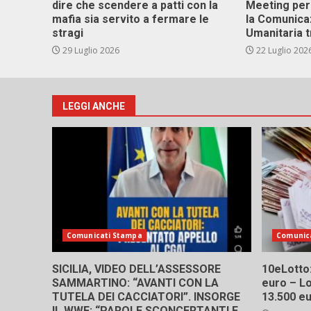
dire che scendere a patti con la
Meeting per 
mafia sia servito a fermare le
la Comunica
stragi
Umanitaria t
29 Luglio 2026
22 Luglio 202
LEGGI ANCHE
Comunicati Stampa
Comunic
SICILIA, VIDEO DELL’ASSESSORE
10eLotto: 
SAMMARTINO: “AVANTI CON LA
euro – Lo
TUTELA DEI CACCIATORI”. INSORGE
13.500 e
IL WWF: “PAROLE SCONCERTANTI E