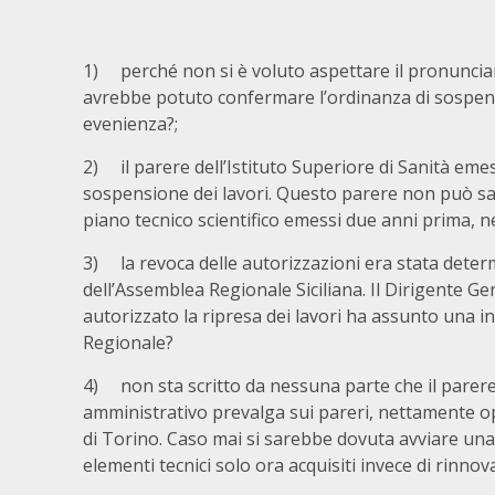
1) perché non si è voluto aspettare il pronuncia
avrebbe potuto confermare l’ordinanza di sospens
evenienza?;
2) il parere dell’Istituto Superiore di Sanità emes
sospensione dei lavori. Questo parere non può sana
piano tecnico scientifico emessi due anni prima, n
3) la revoca delle autorizzazioni era stata deter
dell’Assemblea Regionale Siciliana. Il Dirigente G
autorizzato la ripresa dei lavori ha assunto una i
Regionale?
4) non sta scritto da nessuna parte che il parere d
amministrativo prevalga sui pareri, nettamente opp
di Torino. Caso mai si sarebbe dovuta avviare una 
elementi tecnici solo ora acquisiti invece di rinnov