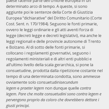
paese facente parte dell’Unione europea in un
determinato arco di tempo. A queste, si sono
aggiunte poi le sentenze della Corte di Giustizia
Europea “dichiarative” del Diritto Comunitario (Corte
Cost. Sent. n. 170/1984). Seguono le fonti primarie,
ovvero le leggi ordinarie e gli atti aventi forza di
legge (decreti legge e decreti legislativi), ma anche le
leggi regionali e delle provincie autonome di Trento
e Bolzano. Al di sotto delle fonti primarie, si
collocano i regolamenti governativi, seguono i
regolamenti ministeriali e di altri enti pubblici e
all’ultimo livello della scala gerarchica, si pone la
consuetudine, prodotta dalla ripetizione costante nel
tempo di una determinata condotta, sono ammesse
ovviamente solo consuetudini
secundum
legem
e
praeter legem
non dunque quelle
contra
legem. Pare che molte consuetudini sono contra legem e
pervengono proprio da coloro che dovrebbero dettare i
giusti principi.