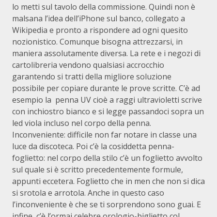
lo metti sul tavolo della commissione. Quindi non è
malsana l’idea dell’iPhone sul banco, collegato a
Wikipedia e pronto a rispondere ad ogni quesito
nozionistico. Comunque bisogna attrezzarsi, in
maniera assolutamente diversa. La rete e i negozi di
cartolibreria vendono qualsiasi accrocchio
garantendo si tratti della migliore soluzione
possibile per copiare durante le prove scritte. C’è ad
esempio la penna UV cioè a raggi ultravioletti scrive
con inchiostro bianco e si legge passandoci sopra un
led viola incluso nel corpo della penna.
Inconveniente: difficile non far notare in classe una
luce da discoteca. Poi c’è la cosiddetta penna-
foglietto: nel corpo della stilo c’è un foglietto avvolto
sul quale si è scritto precedentemente formule,
appunti eccetera. Foglietto che in men che non si dica
si srotola e arrotola. Anche in questo caso
l’inconveniente è che se ti sorprendono sono guai. E
infine, c’è l’ormai celebre orologio-biglietto col