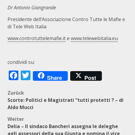
Dr Antonio Giangrande
Presidente dell’Associazione Contro Tutte le Mafie e
di Tele Web Italia
www.controtuttelemafie.it
e
www.telewebitalia.eu
condividi su:
Facebook
Twitter
Share
Post
Beitragsnavigation
Zurück
Scorte: Politici e Magistrati “tutti protetti ? – di
Aldo Mucci
Weiter
Delia – Il sindaco Bancheri assegna le deleghe
agli assessori della sua Giunta e nomina il vice