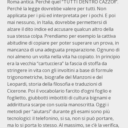
Roma antica. Perché quel “TUTTI DENTRO CAZZO!!”.
Perché la legge dovrebbe valere per tutti. Non
applicata per i più ed interpretata per i pochi. E poi
mai nessuno, in Italia, dovrebbe permettersi di
alzare il dito indice ed accusare qualcun altro della
sua stessa colpa. Prendiamo per esempio la cattiva
abitudine di copiare per poter superare un prova, in
mancanza di una adeguata preparazione. Ognuno di
noi almeno un volta nella vita ha copiato. In principio
era la vecchia “cartucciera” la fascia di stoffa da
stringere in vita con gli involtini a base di formule
trigonometriche, biografie del Manzoni e del
Leopardi, storia della filosofia e traduzioni di
Cicerone. Poi il vocabolario farcito d’ogni foglio e
foglietto, giubbotti imbottiti di cultura bignami e
addirittura scarpe con suola manoscritta. Oggi i
metodi per “aiutarsi” durante gli esami sono più
tecnologici: il telefonino, si sa, non si può portare,
ma lo si porta lo stesso. Al massimo, se c’è la verifica,