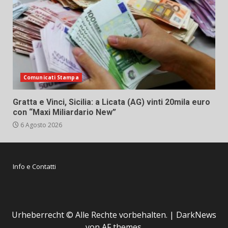
Comunicati Stampa
Gratta e Vinci, Sicilia: a Licata (AG) vinti 20mila euro
con “Maxi Miliardario New”
6 Agosto 2026
Info e Contatti
Urheberrecht © Alle Rechte vorbehalten.
|
DarkNews
von AF themes.