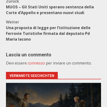
Beitragsnavigation
Zurück
MUOS – Gli Stati Uniti sperano sentenza della
Corte d’Appello e presentano nuovi studi
Weiter
Una proposta di legge per l’istituzione delle
Ferrovie Turistiche firmata dal deputato Pd
Maria Iacono
Lascia un commento
Devi essere
connesso
per inviare un commento.
VERWANDTE GESCHICHTEN