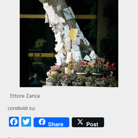
Ettore Zanca
condividi su:
Facebook
Twitter
Share
Post