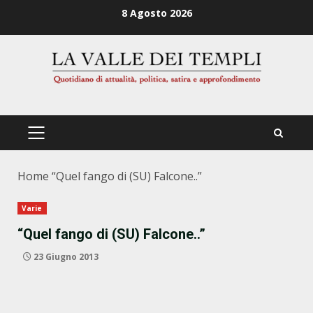
Zum
8 Agosto 2026
Inhalt
springen
PRIMÄRES
MENÜ
Home
“Quel fango di (SU) Falcone..”
Varie
“Quel fango di (SU) Falcone..”
23 Giugno 2013