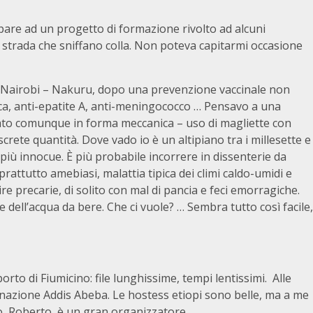
pare ad un progetto di formazione rivolto ad alcuni
 strada che sniffano colla. Non poteva capitarmi occasione
 Nairobi – Nakuru, dopo una prevenzione vaccinale non
nica, anti-epatite A, anti-meningococco … Pensavo a una
ato comunque in forma meccanica – uso di magliette con
screte quantità. Dove vado io è un altipiano tra i millesette e
iù innocue. È più probabile incorrere in dissenterie da
rattutto amebiasi, malattia tipica dei climi caldo-umidi e
ire precarie, di solito con mal di pancia e feci emorragiche.
 dell’acqua da bere. Che ci vuole? … Sembra tutto così facile,
porto di Fiumicino: file lunghissime, tempi lentissimi. Alle
inazione Addis Abeba. Le hostess etiopi sono belle, ma a me
o, Roberto, è un gran organizzatore.