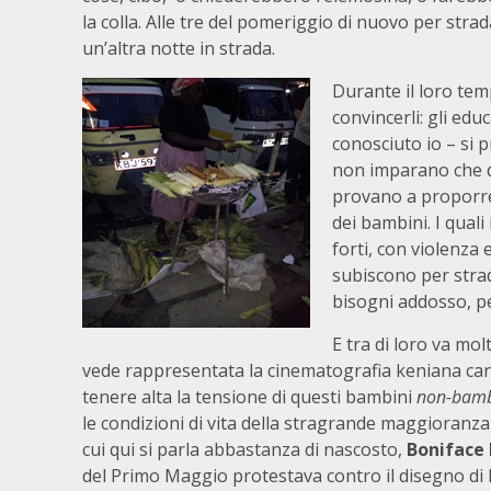
la colla. Alle tre del pomeriggio di nuovo per strad
un’altra notte in strada.
Durante il loro tem
convincerli: gli edu
conosciuto io – si
non imparano che di 
provano a proporre 
dei bambini. I qual
forti, con violenza 
subiscono per strad
bisogni addosso, pe
E tra di loro va mo
vede rappresentata la cinematografia keniana can
tenere alta la tensione di questi bambini
non-bamb
le condizioni di vita della stragrande maggioranza
cui qui si parla abbastanza di nascosto,
Boniface
del Primo Maggio protestava contro il disegno di 