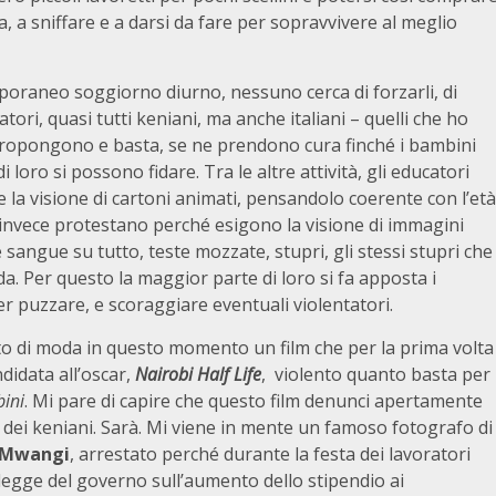
a, a sniffare e a darsi da fare per sopravvivere al meglio
poraneo soggiorno diurno, nessuno cerca di forzarli, di
catori, quasi tutti keniani, ma anche italiani – quelli che ho
 propongono e basta, se ne prendono cura finché i bambini
loro si possono fidare. Tra le altre attività, gli educatori
la visione di cartoni animati, pensandolo coerente con l’età
i invece protestano perché esigono la visione di immagini
e sangue su tutto, teste mozzate, stupri, gli stessi stupri che
a. Per questo la maggior parte di loro si fa apposta i
r puzzare, e scoraggiare eventuali violentatori.
lto di moda in questo momento un film che per la prima volta
didata all’oscar,
Nairobi Half Life
, violento quanto basta per
ini
. Mi pare di capire che questo film denunci apertamente
 dei keniani. Sarà. Mi viene in mente un famoso fotografo di
 Mwangi
, arrestato perché durante la festa dei lavoratori
legge del governo sull’aumento dello stipendio ai