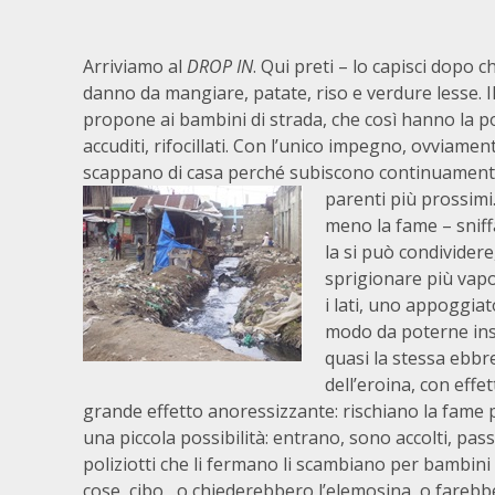
Arriviamo al
DROP IN
. Qui preti – lo capisci dopo c
danno da mangiare, patate, riso e verdure lesse. I
propone ai bambini di strada, che così hanno la pos
accuditi, rifocillati. Con l’unico impegno, ovviamen
scappano di casa perché subiscono continuamente a
parenti più prossimi
meno la fame – sniff
la si può condividere
sprigionare più vapo
i lati, uno appoggiat
modo da poterne insp
quasi la stessa ebbre
dell’eroina, con effe
grande effetto anoressizzante: rischiano la fame 
una piccola possibilità: entrano, sono accolti, passan
poliziotti che li fermano li scambiano per bambini
cose, cibo, o chiederebbero l’elemosina, o farebber