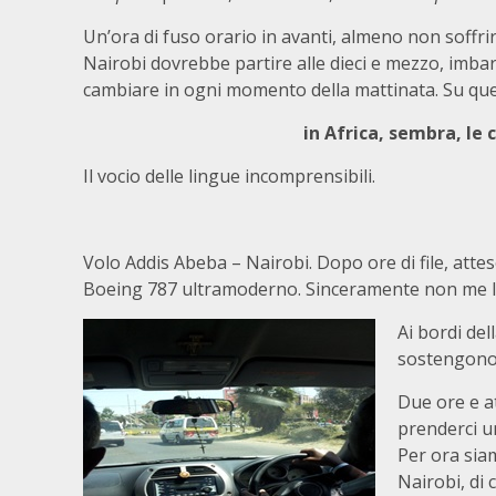
Un’ora di fuso orario in avanti, almeno non soffrir
Nairobi dovrebbe partire alle dieci e mezzo, imba
cambiare in ogni momento della mattinata. Su ques
in Africa, sembra, le
Il vocio delle lingue incomprensibili.
Volo Addis Abeba – Nairobi. Dopo ore di file, atte
Boeing 787 ultramoderno. Sinceramente non me l
Ai bordi del
sostengono i
Due ore e a
prenderci u
Per ora sia
Nairobi, di 