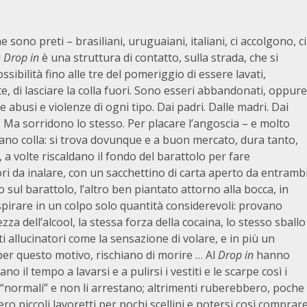
he sono preti – brasiliani, uruguaiani, italiani, ci accolgono, ci
l
Drop in
è una struttura di contatto, sulla strada, che si
sibilità fino alle tre del pomeriggio di essere lavati,
te, di lasciare la colla fuori. Sono esseri abbandonati, oppure
busi e violenze di ogni tipo. Dai padri. Dalle madri. Dai
.
Ma sorridono lo stesso. Per placare l’angoscia – e molto
ano colla: si trova dovunque e a buon mercato, dura tanto,
, a volte riscaldano il fondo del barattolo per fare
ri da inalare, con un sacchettino di carta aperto da entramb
o sul barattolo, l’altro ben piantato attorno alla bocca, in
irare in un colpo solo quantità considerevoli: provano
zza dell’alcool, la stessa forza della cocaina, lo stesso sballo
tti allucinatori come la sensazione di volare, e in più un
per questo motivo, rischiano di morire … Al
Drop in
hanno
o il tempo a lavarsi e a pulirsi i vestiti e le scarpe così i
 “normali” e non li arrestano; altrimenti ruberebbero, poche
o piccoli lavoretti per pochi scellini e potersi così comprar