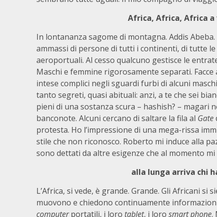
Africa, Africa, Africa 
In lontananza sagome di montagna. Addis Abeba. 
ammassi di persone di tutti i continenti, di tutte le
aeroportuali. Al cesso qualcuno gestisce le entrat
Maschi e femmine rigorosamente separati. Facce an
intese complici negli sguardi furbi di alcuni masc
tanto segreti, quasi abituali: anzi, a te che sei bi
pieni di una sostanza scura – hashish? – magari ne
banconote. Alcuni cercano di saltare la fila al
Gate
protesta. Ho l’impressione di una mega-rissa immi
stile che non riconosco. Roberto mi induce alla pa
sono dettati da altre esigenze che al momento mi
alla lunga arriva chi h
L’Africa, si vede, è grande. Grande. Gli Africani si 
muovono e chiedono continuamente informazioni; g
computer
portatili, i loro
tablet
, i loro
smart phone
.