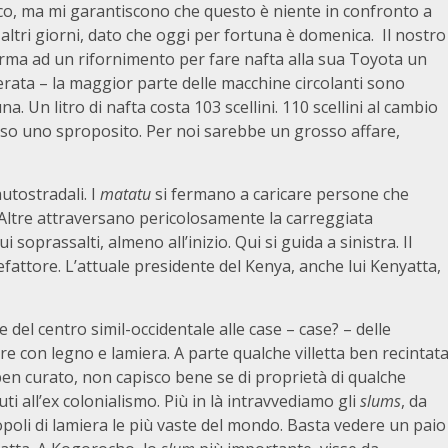
ico, ma mi garantiscono che questo è niente in confronto a
 altri giorni, dato che oggi per fortuna è domenica. Il nostro
ferma ad un rifornimento per fare nafta alla sua Toyota un
rata – la maggior parte delle macchine circolanti sono
Un litro di nafta costa 103 scellini. 110 scellini al cambio
esso uno sproposito. Per noi sarebbe un grosso affare,
autostradali. I
matatu
si fermano a caricare persone che
Altre attraversano pericolosamente la carreggiata
 soprassalti, almeno all’inizio. Qui si guida a sinistra. Il
efattore. L’attuale presidente del Kenya, anche lui Kenyatta,
 del centro simil-occidentale alle case – case? – delle
tre con legno e lamiera. A parte qualche villetta ben recintat
 ben curato, non capisco bene se di proprietà di qualche
ti all’ex colonialismo. Più in là intravvediamo gli
slums
, da
poli di lamiera le più vaste del mondo. Basta vedere un paio