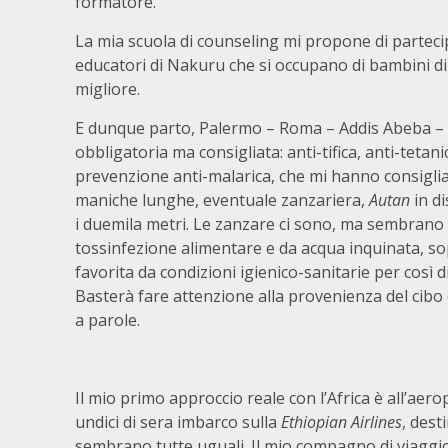
formatore.
La mia scuola di counseling mi propone di parteci
educatori di Nakuru che si occupano di bambini di
migliore.
E dunque parto, Palermo – Roma – Addis Abeba –
obbligatoria ma consigliata: anti-tifica, anti-teta
prevenzione anti-malarica, che mi hanno consigli
maniche lunghe, eventuale zanzariera,
Autan
in di
i duemila metri. Le zanzare ci sono, ma sembrano p
tossinfezione alimentare e da acqua inquinata, sop
favorita da condizioni igienico-sanitarie per così d
Basterà fare attenzione alla provenienza del cibo e
a parole.
Il mio primo approccio reale con l’Africa è all’aero
undici di sera imbarco sulla
Ethiopian Airlines
, dest
sembrano tutte uguali. Il mio compagno di viaggi