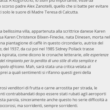
tratta. A Kogorocho, lo
slum
più importante, visse da
o scorso padre Alex Zanotelli, quello che si batte per evitare
i solo le suore di Madre Teresa di Calcutta.
bellissima villa, appartenuta alla scrittrice danese Karen
ssa Karen Christence Blixen-Finecke, nata Dinesen, morta nel
una piantagione di caffè in questo circondario, autrice del
a
, del 1937, da cui poi nel 1985 Sidney Pollack trasse
 ispirata, come dicono le cronache letterarie,
alle esperienze
el rimpianto per la perdita di uno stile di vita semplice e
popolo africano
. Mah, sarà stata una critica velata al
rei a quali sentimenti si rifanno questi geni della
i venditori di frutta e carne arrostita per strada, le
nti contrabbandati dopo essere stati rubati agli aeroporti
uesta parola, sinceramente anche questo ho serie difficoltà a
ccorosi, ma sorridenti, sempre sorridenti.