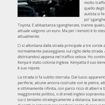
molto traff
quello degli
autista si 
po’ sganghe
Toyota. E abbastanza sgangherate, tranne qualcuna. 
attuale valgono un euro. Ma per i kenioti è lo st
attualmente.
Ci si allontana dalla strada principale a tre corsie 
normalmente passeggiano sul ciglio della strada. 
districandosi appena nel traffico veloce. Ho continui
Kenya è stato colonia inglese. Kenyatta il suo ben
è suo nipote.
La strada si fa subito sterrata. Dal lusso apparente
periferie, alcune ancora costruite con le pietre, al
e ottimamente rifinita, con parco ricco di alberi e
maggiorente politico, o di eredi inglesi sopravvissu
cui ci teniamo strategicamente a distanza, baracco