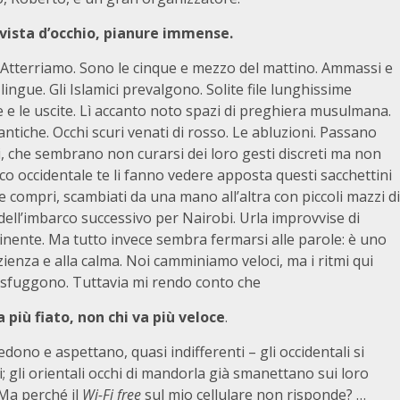
a vista d’occhio, pianure immense.
Atterriamo. Sono le cinque e mezzo del mattino. Ammassi e
 lingue. Gli Islamici prevalgono. Solite file lunghissime
e e le uscite. Lì accanto noto spazi di preghiera musulmana.
tiche. Occhi scuri venati di rosso. Le abluzioni. Passano
hi, che sembrano non curarsi dei loro gesti discreti ma non
anco occidentale te li fanno vedere apposta questi sacchettini
 compri, scambiati da una mano all’altra con piccoli mazzi di
dell’imbarco successivo per Nairobi. Urla improvvise di
nente. Ma tutto invece sembra fermarsi alle parole: è uno
zienza e alla calma. Noi camminiamo veloci, ma i ritmi qui
 sfuggono. Tuttavia mi rendo conto che
a più fiato, non chi va più veloce
.
siedono e aspettano, quasi indifferenti – gli occidentali si
li orientali occhi di mandorla già smanettano sui loro
 Ma perché il
Wi-Fi
free
sul mio cellulare non risponde? …