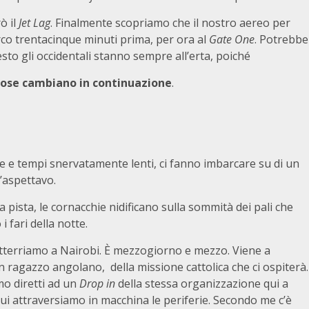
ò il
Jet Lag
. Finalmente scopriamo che il nostro aereo per
rco trentacinque minuti prima, per ora al
Gate One
. Potrebbe
to gli occidentali stanno sempre all’erta, poiché
 cose cambiano in continuazione
.
se e tempi snervatamente lenti, ci fanno imbarcare su di un
’aspettavo.
la pista, le cornacchie nidificano sulla sommità dei pali che
 fari della notte.
tterriamo a Nairobi. È mezzogiorno e mezzo. Viene a
n ragazzo angolano, della missione cattolica che ci ospiterà.
mo diretti ad un
Drop in
della stessa organizzazione qui a
cui attraversiamo in macchina le periferie. Secondo me c’è