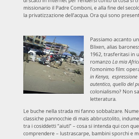
di scatti in Internet per rendersi conto di cosa si 
missionario il Padre Comboni, e alla fine del secol
la privatizzazione dell’acqua. Ora qui sono present
Passiamo accanto una 
Blixen, alias barone
1962, trasferitasi in 
romanzo
La mia Afric
l’omonimo film: opera
in Kenya, espressione d
autentico, quello del 
colonialismo? Non sap
letteratura.
Le buche nella strada mi fanno sobbalzare. Numeros
classiche pannocchie di mais abbrustolito, indume
tra i cosiddetti “aiuti” – cosa si intenda qui con q
comprendere – lustrascarpe, bambini sporchi e mo