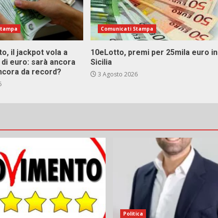
Stampa
Comunicati Stampa
o, il jackpot vola a
10eLotto, premi per 25mila euro in
i di euro: sarà ancora
Sicilia
ncora da record?
3 Agosto 2026
6
Politica