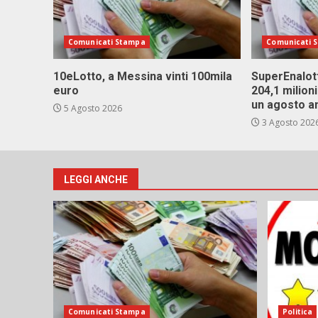
Comunicati Stampa
Comunicati 
10eLotto, a Messina vinti 100mila
SuperEnalott
euro
204,1 milion
un agosto a
5 Agosto 2026
3 Agosto 202
LEGGI ANCHE
Comunicati Stampa
Politica