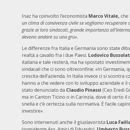
Inaz ha coinvolto l’economista
Marco Vitale,
che
un clima di convivenza civile se vogliamo recuperare 
grazie ai loro sindacati, grande importanza all’interno 
devono andare su una gru».
Le differenze fra Italia e Germania sono state di
realtà a cavallo fra i due Paesi.
Lodovico Bussolat
italiana e tale resterà, ma ha spostato investimenti 
sindacali che ci sono oltreconfine: «In Germania, q
crescita dell’azienda. In Italia invece ci si scontra
hanno a che vedere con lo sviluppo aziendale e il 
stato denunciato da
Claudio Pinassi
(Ceo Eredi Gn
ma in Canton Ticino o in Carinzia, dove di certo il
snella e c’è certezza sulla normativa. È facile capi
investire».
Sono intervenuti anche il giuslavorista
Luca Faill
(presidente Ass. Amici di Edoardo),
Umberto Busso