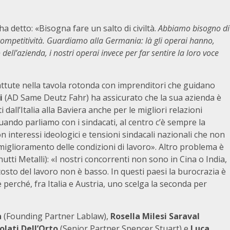
 ha
detto: «Bisogna fare un salto di civiltà.
Abbiamo bisogno di
competitività. Guardiamo alla Germania: là gli operai hanno,
dell’azienda, i nostri operai invece per far sentire la loro voce
battute nella tavola rotonda con imprenditori che guidano
i
(AD Same Deutz Fahr) ha assicurato che la sua azienda è
dall’Italia alla Baviera anche per le migliori relazioni
uando parliamo con i sindacati, al centro c’è sempre la
 con interessi ideologici e tensioni sindacali nazionali che non
miglioramento delle condizioni di lavoro». Altro problema è
utti Metalli): «I nostri concorrenti non sono in Cina o India,
 costo del lavoro non è basso. In questi paesi la burocrazia è
re perché, fra Italia e Austria, uno scelga la seconda per
a
(Founding Partner Lablaw),
Rosella Milesi Saraval
lati Dell’Orto
(Senior Partner Spencer Stuart) e
Luca