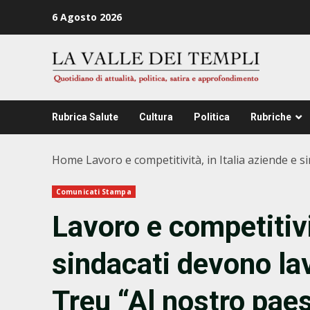
Zum
6 Agosto 2026
Inhalt
springen
Rubrica Salute
Cultura
Politica
Rubriche
Home
Lavoro e competitività, in Italia aziende e 
Comunicati Stampa
Lavoro e competitivit
sindacati devono lav
Treu “Al nostro pae