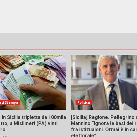
ati Stampa
Politica
in Sicilia tripletta da 100mila
[Sicilia] Regione. Pellegrino 
tto, a Misilmeri (PA) vinti
Mannino “Ignora le basi dei 
uro
fra istizuaioni. Ormai è in 
elettorale”