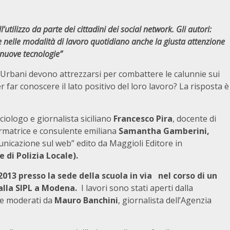
l’utilizzo da parte dei cittadini dei social network. Gli autori:
 nelle modalità di lavoro quotidiano anche la giusta attenzione
 nuove tecnologie”
ili Urbani devono attrezzarsi per combattere le calunnie sui
 far conoscere il lato positivo del loro lavoro? La risposta è
ociologo e giornalista siciliano
Francesco Pira
, docente di
ormatrice e consulente emiliana
Samantha Gamberini,
municazione sul web” edito da Maggioli Editore in
e di Polizia Locale).
013 presso la sede della scuola in via nel corso di un
alla SIPL a Modena.
I lavori sono stati aperti dalla
 e moderati
da
Mauro Banchini
, giornalista dell’Agenzia