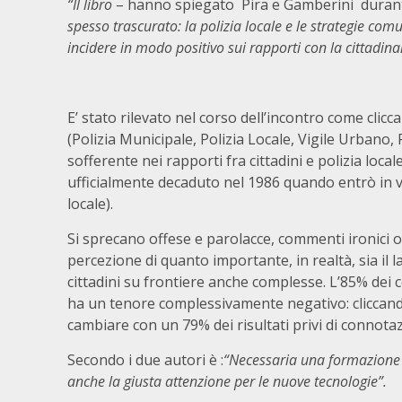
“Il libro
– hanno spiegato Pira e Gamberini duran
spesso trascurato: la polizia locale e le strategie comun
incidere in modo positivo sui rapporti con la cittadina
E’ stato rilevato nel corso dell’incontro come clicc
(Polizia Municipale, Polizia Locale, Vigile Urba
sofferente nei rapporti fra cittadini e polizia local
ufficialmente decaduto nel 1986 quando entrò in v
locale).
Si sprecano offese e parolacce, commenti ironici o d
percezione di quanto importante, in realtà, sia il l
cittadini su frontiere anche complesse. L’85% dei c
ha un tenore complessivamente negativo: cliccand
cambiare con un 79% dei risultati privi di connotaz
Secondo i due autori è :
“Necessaria una formazione s
anche la giusta attenzione per le nuove tecnologie”.