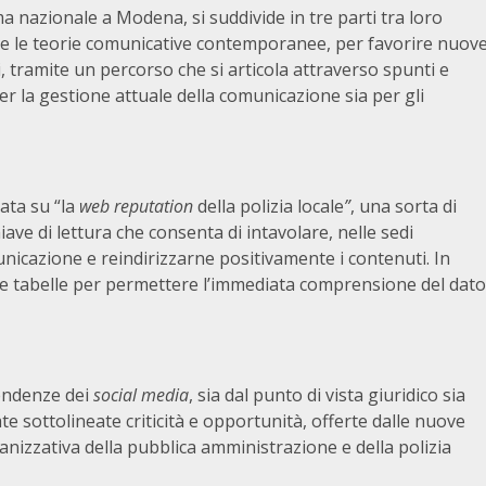
ma nazionale a Modena, si suddivide in tre parti tra loro
e le teorie comunicative contemporanee, per favorire nuov
ini, tramite un percorso che si articola attraverso spunti e
a per la gestione attuale della comunicazione sia per gli
ata su “la
web reputation
della polizia locale
”
, una sorta di
iave di lettura che consenta di intavolare, nelle sedi
nicazione e reindirizzarne positivamente i contenuti. In
ici e tabelle per permettere l’immediata comprensione del dato
tendenze dei
social media
, sia dal punto di vista giuridico sia
e sottolineate criticità e opportunità, offerte dalle nuove
ganizzativa della pubblica amministrazione e della polizia