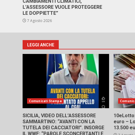
CAMBIAMENTI CLIMATICI,
L’ASSESSORE VUOLE PROTEGGERE
LE DOPPIETTE”
7 Agosto 2026
LEGGI ANCHE
Comunicati Stampa
Comunic
SICILIA, VIDEO DELL’ASSESSORE
10eLotto: 
SAMMARTINO: “AVANTI CON LA
euro – Lo
TUTELA DEI CACCIATORI”. INSORGE
13.500 e
IL WWF: “PAROLE SCONCERTANTI E