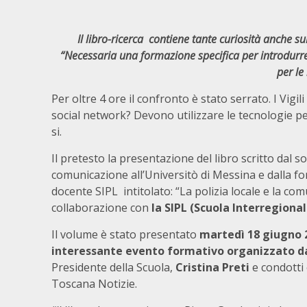
Il libro-ricerca contiene tante curiosità anche sul
“Necessaria una formazione specifica per introdurre
per le
Per oltre 4 ore il confronto è stato serrato. I Vig
social network? Devono utilizzare le tecnologie per
si.
Il pretesto la presentazione del libro scritto dal s
comunicazione all’Universitò di Messina e dalla f
docente SIPL intitolato: “La polizia locale e la co
collaborazione con
la SIPL (Scuola Interregional
Il volume è stato presentato
martedì 18 giugno 2
interessante evento formativo organizzato d
Presidente della Scuola,
Cristina Preti
e condotti
Toscana Notizie.