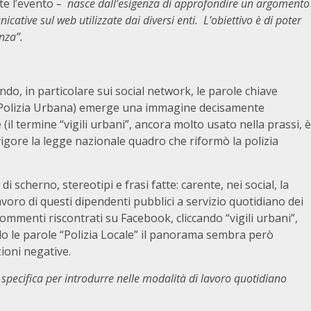
te l’evento
– nasce dall’esigenza di approfondire un argomento
icative sul web utilizzate dai diversi enti. L’obiettivo è di poter
nza”.
ando, in particolare sui social network, le parole chiave
no, Polizia Urbana) emerge una immagine decisamente
e (il termine “vigili urbani”, ancora molto usato nella prassi, è
igore la legge nazionale quadro che riformò la polizia
i scherno, stereotipi e frasi fatte: carente, nei social, la
avoro di questi dipendenti pubblici a servizio quotidiano dei
ommenti riscontrati su Facebook, cliccando “vigili urbani”,
o le parole “Polizia Locale” il panorama sembra però
ioni negative.
pecifica per introdurre nelle modalità di lavoro quotidiano