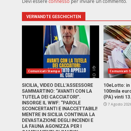
Devi essere
connesso
per inviare un commento.
VERWANDTE GESCHICHTEN
Comunicati Stampa
Comunicati 
SICILIA, VIDEO DELL’ASSESSORE
10eLotto: in 
SAMMARTINO: “AVANTI CON LA
100mila euro
TUTELA DEI CACCIATORI”.
(PA) vinti 1
INSORGE IL WWF: “PAROLE
7 Agosto 202
SCONCERTANTI E INACCETTABILI!
MENTRE IN SICILIA CONTINUA LA
DEVASTAZIONE DEGLI INCENDI E
LA FAUNA AGONIZZA PER I