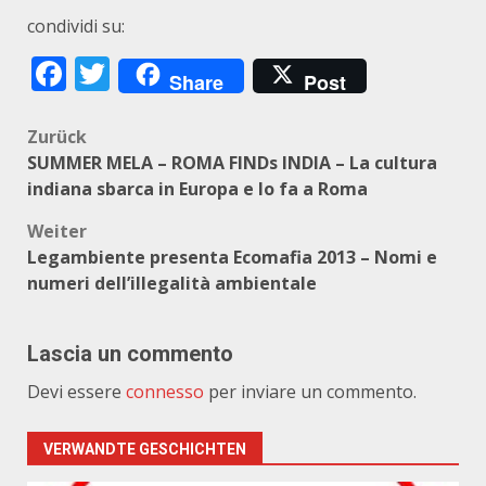
condividi su:
Facebook
Twitter
Share
Post
Beitragsnavigation
Zurück
SUMMER MELA – ROMA FINDs INDIA – La cultura
indiana sbarca in Europa e lo fa a Roma
Weiter
Legambiente presenta Ecomafia 2013 – Nomi e
numeri dell’illegalità ambientale
Lascia un commento
Devi essere
connesso
per inviare un commento.
VERWANDTE GESCHICHTEN