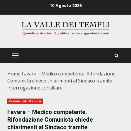
Zum
10 Agosto 2026
Inhalt
springen
PRIMÄRES
MENÜ
Home
Favara – Medico competente. Rifondazione
Comunista chiede chiarimenti al Sindaco tramite
interrogazione consiliare
Comunicati Stampa
Favara – Medico competente.
Rifondazione Comunista chiede
chiarimenti al Sindaco tramite