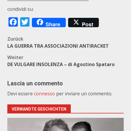
condividi su:
Facebook
Twitter
Share
Post
Beitragsnavigation
Zurück
LA GUERRA TRA ASSOCIAZIONI ANTIRACKET
Weiter
DE VULGARE INSOLENZA – di Agostino Spataro
Lascia un commento
Devi essere
connesso
per inviare un commento.
VERWANDTE GESCHICHTEN