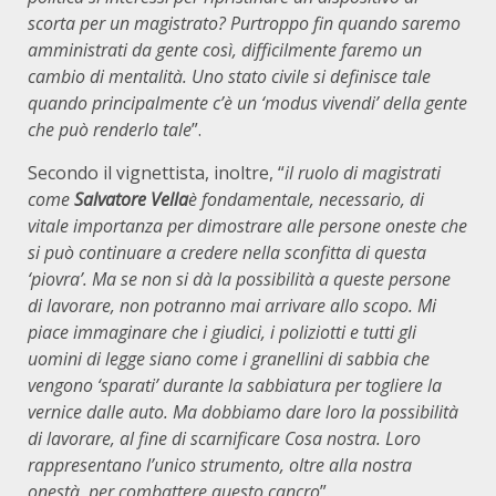
scorta per un magistrato? Purtroppo fin quando saremo
amministrati da gente così, difficilmente faremo un
cambio di mentalità. Uno stato civile si definisce tale
quando principalmente c’è un ‘modus vivendi’ della gente
che può renderlo tale
”.
Secondo il vignettista, inoltre, “
il ruolo di magistrati
come
Salvatore Vella
è fondamentale, necessario, di
vitale importanza per dimostrare alle persone oneste che
si può continuare a credere nella sconfitta di questa
‘piovra’. Ma se non si dà la possibilità a queste persone
di lavorare, non potranno mai arrivare allo scopo. Mi
piace immaginare che i giudici, i poliziotti e tutti gli
uomini di legge siano come i granellini di sabbia che
vengono ‘sparati’ durante la sabbiatura per togliere la
vernice dalle auto. Ma dobbiamo dare loro la possibilità
di lavorare, al fine di scarnificare Cosa nostra. Loro
rappresentano l’unico strumento, oltre alla nostra
onestà, per combattere questo cancro
”.