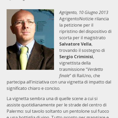
Agrigento, 10 Giugno 2013
AgrigentoNotizie rilancia
la petizione per il
ripristino del dispositivo di
scorta per il magistrato
Salvatore Vella
,
trovando il sostegno di
Sergio Criminisi
,
vignettista della
trasmissione “
Verdetto
finale
” di RaiUno, che
partecipa all’iniziativa con una vignetta di impatto dal
significato chiaro e conciso.
La vignetta sembra una di quelle scene a cui si
assiste quotidianamente per le strade del centro di
Palermo: sul tavolo soltanto un pentolone sul fuoco
e una bottiglia di vino. Tutto pronto per mangiare e