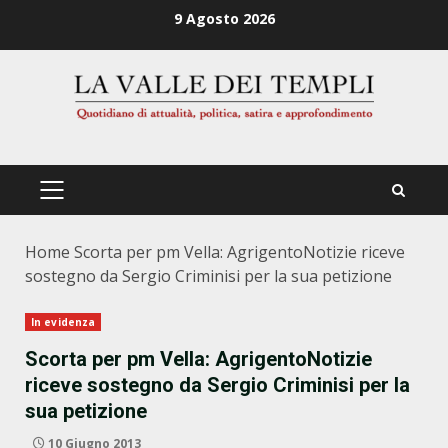
Zum
9 Agosto 2026
Inhalt
springen
PRIMÄRES
MENÜ
Home
Scorta per pm Vella: AgrigentoNotizie riceve
sostegno da Sergio Criminisi per la sua petizione
In evidenza
Scorta per pm Vella: AgrigentoNotizie
riceve sostegno da Sergio Criminisi per la
sua petizione
10 Giugno 2013