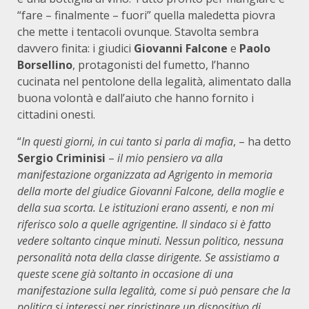
“fare – finalmente – fuori” quella maledetta piovra
che mette i tentacoli ovunque. Stavolta sembra
davvero finita: i giudici
Giovanni Falcone
e
Paolo
Borsellino
, protagonisti del fumetto, l’hanno
cucinata nel pentolone della legalità, alimentato dalla
buona volontà e dall’aiuto che hanno fornito i
cittadini onesti.
“
In questi giorni, in cui tanto si parla di mafia
, – ha detto
Sergio Criminisi
–
il mio pensiero va alla
manifestazione organizzata ad Agrigento in memoria
della morte del giudice Giovanni Falcone, della moglie e
della sua scorta. Le istituzioni erano assenti, e non mi
riferisco solo a quelle agrigentine. Il sindaco si è fatto
vedere soltanto cinque minuti. Nessun politico, nessuna
personalità nota della classe dirigente. Se assistiamo a
queste scene già soltanto in occasione di una
manifestazione sulla legalità, come si può pensare che la
politica si interessi per ripristinare un dispositivo di