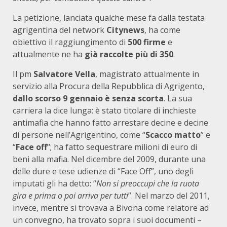
La petizione, lanciata qualche mese fa dalla testata
agrigentina del network
Citynews
, ha come
obiettivo il raggiungimento di
500 firme
e
attualmente ne ha
già raccolte più di 350
.
Il pm
Salvatore Vella
, magistrato attualmente in
servizio alla Procura della Repubblica di Agrigento,
dallo scorso 9 gennaio è senza scorta
. La sua
carriera la dice lunga: è stato titolare di inchieste
antimafia che hanno fatto arrestare decine e decine
di persone nell’Agrigentino, come “
Scacco matto
” e
“
Face off
“; ha fatto sequestrare milioni di euro di
beni alla mafia. Nel dicembre del 2009, durante una
delle dure e tese udienze di “Face Off”, uno degli
imputati gli ha detto: “
Non si preoccupi che la ruota
gira e prima o poi arriva per tutti
”. Nel marzo del 2011,
invece, mentre si trovava a Bivona come relatore ad
un convegno, ha trovato sopra i suoi documenti –