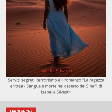
Servizi segreti, terrorismo e il romanzo "La ragazza
eritrea - Sangue e morte nel deserto del Sinai", di
Isabella Silvestri
LEGGI ANCHE