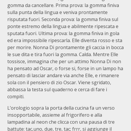
gomma da cancellare. Prima prova: la gomma finiva
sulla punta della lingua e veniva prontamente
risputata fuori. Seconda prova: la gomma finiva sul
ponte estremo della lingua e abilmente ripescata e
sputata fuori. Ultima prova: la gomma finiva in gola
ed era impossibile ripescarla. Elle diventa rosso e sta
per morire. Nonna Di prontamente gli caccia in bocca
le sue dita e tira fuori la gomma. Calda. Mentre Elle
tossisce, immagina che per un attimo Nonna Di non
ha pensato ad Oscar, o forse si, forse in un lampo ha
pensato di lasciar andare via anche Elle, e rimanere
sola con il pensiero di zio Oscar. Viene sgridato,
abbassa la testa sul quaderno e cerca di fare i
compiti.
L’orologio sopra la porta della cucina fa un verso
insopportabile, assieme al frigorifero e alla
lampadina al neon che clicca con una pausa di tre
battute: tac,uno, due, tre, tac; frrr, si aggiunge il