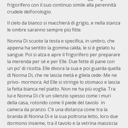
frigorifero con il suo continuo simile alla perennità
crudele dell’orologio.
Il cielo da bianco si macchierà di grigio, e nella stanza
le ombre saranno sempre più fitte.
Nonna Di scuote la testa e specifica, in umbro, che
appena ha sentito la gomma calda, le si è gelato lu
sangue. Poi si alza e apre il frigorifero per preparare
la merenda per sé e per Elle. Due fette di pane con
un po’ di ricotta. Elle divora la sua e poi guarda quella
di Nonna Di, che ne lascia metà e gliela cede:-Me ne
privo- mormora. Ad Elle si stringe lo stomaco e lascia
la fetta bianca nel piatto. Non ne ha più voglia. Tra
lui e Nonna Di c’è un silenzio spesso come i muri
della casa, rotondo come il piede del tavolo in
camera da pranzo. C’è una distanza come tra la
branda di Nonna Di e la sua poltrona letto, loro due
dormono insieme, tra il tavolo e la vetrina massiccia