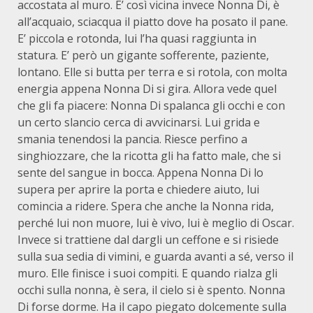
accostata al muro. E’ così vicina invece Nonna Di, è
all’acquaio, sciacqua il piatto dove ha posato il pane.
E’ piccola e rotonda, lui l’ha quasi raggiunta in
statura. E’ però un gigante sofferente, paziente,
lontano. Elle si butta per terra e si rotola, con molta
energia appena Nonna Di si gira. Allora vede quel
che gli fa piacere: Nonna Di spalanca gli occhi e con
un certo slancio cerca di avvicinarsi. Lui grida e
smania tenendosi la pancia. Riesce perfino a
singhiozzare, che la ricotta gli ha fatto male, che si
sente del sangue in bocca. Appena Nonna Di lo
supera per aprire la porta e chiedere aiuto, lui
comincia a ridere. Spera che anche la Nonna rida,
perché lui non muore, lui è vivo, lui è meglio di Oscar.
Invece si trattiene dal dargli un ceffone e si risiede
sulla sua sedia di vimini, e guarda avanti a sé, verso il
muro. Elle finisce i suoi compiti. E quando rialza gli
occhi sulla nonna, è sera, il cielo si è spento. Nonna
Di forse dorme. Ha il capo piegato dolcemente sulla