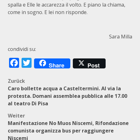
spalla e Elle le accarezza il volto. E piano la chiama,
come in sogno. E lei non risponde.
Sara Milla
condividi su:
Facebook
Twitter
Share
Post
Beitragsnavigation
Zurück
Caro bollette acqua a Casteltermini. Al via la
protesta. Domani assemblea pubblica alle 17.00
al teatro Di Pisa
Weiter
Manifestazione No Muos Niscemi, Rifondazione
comunista organizza bus per raggiungere
Niscemi