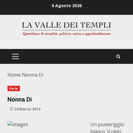
Zum
6 Agosto 2026
Inhalt
springen
PRIMÄRES
MENÜ
Home
Nonna Di
Varie
Nonna Di
24 Marzo 2013
Un pomeriggio
bianco. Il cielo