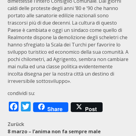
dimettesse l’intero Consiglio Comunale. Dai giorni
caldi delle proteste degli anni ’80 e ’90 che hanno
portato alle sanatorie edilizie nazionali sono
trascorsi più di due decenni. La cultura di questo
Paese è cambiata e oggi un sindaco come quello di
Realmonte dispone la demolizione degli scheletri che
hanno sfregiato la Scala dei Turchi per favorire lo
sviluppo turistico ed economico della sua comunità. A
pochi chilometri, ad Agrigento, sembra non cambiare
mai nulla ed una classe politica evidentemente
incolta disegna per la nostra città un destino di
irreversibile sottosviluppo».
condividi su:
Facebook
Twitter
Share
Post
Beitragsnavigation
Zurück
8 marzo – l’anima non fa sempre male