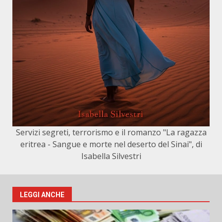
Servizi segreti, terrorismo e il romanzo "La ragazza
eritrea - Sangue e morte nel deserto del Sinai", di
Isabella Silvestri
LEGGI ANCHE