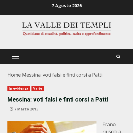
Zum
7 Agosto 2026
Inhalt
springen
PRIMÄRES
MENÜ
Home
Messina: voti falsi e finti corsi a Patti
In evidenza
Varie
Messina: voti falsi e finti corsi a Patti
7 Marzo 2013
Erano
riusciti a