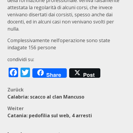
della formazione professionale: veniva falsamente
attestata la regolarità di alcuni corsi, che invece
venivano disertati dai corsisti, spesso anche dai
docenti, ed in alcuni casi non venivano svolti per
nulla.
Complessivamente nell’operazione sono state
indagate 156 persone
condividi su:
Facebook
Twitter
Share
Post
Beitragsnavigation
Zurück
Calabria: scacco al clan Mancuso
Weiter
Catania: pedofilia sul web, 4 arresti