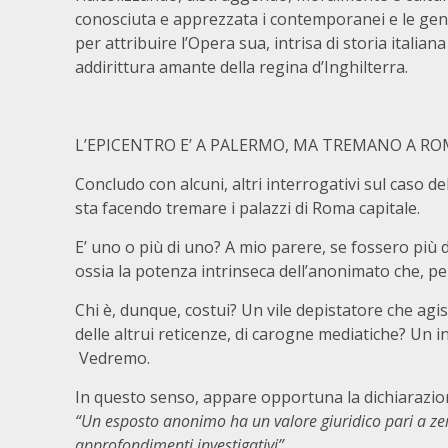
conosciuta e apprezzata i contemporanei e le gen
per attribuire l’Opera sua, intrisa di storia italia
addirittura amante della regina d’Inghilterra.
L’EPICENTRO E’ A PALERMO, MA TREMANO A R
Concludo con alcuni, altri interrogativi sul caso 
sta facendo tremare i palazzi di Roma capitale.
E’ uno o più di uno? A mio parere, se fossero più d
ossia la potenza intrinseca dell’anonimato che, per
Chi è, dunque, costui? Un vile depistatore che ag
delle altrui reticenze, di carogne mediatiche? Un i
Vedremo.
In questo senso, appare opportuna la dichiarazione
“Un esposto anonimo ha un valore giuridico pari a zer
approfondimenti investigativi”.