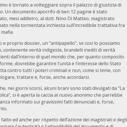
mo è tornato a volteggiare sopra il palazzo di giustizia di
o. Un documento apocrifo di ben 12 pagine è stato
ato, mesi addietro, al dott. Nino Di Matteo, magistrato
to nella tormentata inchiesta sull’incredibile trattativa fra
 mafia.
 e proprio dossier, un “antipapello”, se così lo possiamo
e, contenente verità indigeste, brandelli inediti di verità
ienti dall’interno di quel mondo che, per quanto composito
forme, dovrebbe garantire l’unità e l’interesse dello Stato
otta contro tutti i poteri criminali e non, come si teme, con
alogare, trattare e, forse, anche accordarsi.
e, nei giorni scorsi, alcuni brani sono stati divulgati da “La
lica”, si è aperta la caccia al nuovo anonimo che parrebbe
nza informato sui gravissimi fatti denunciati e, forse,
nto.
fatto ed anche per rispetto dell’azione dei magistrati e degl
ertare l’autenticità e l’attendibilità del documento e di