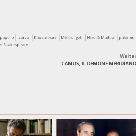
ipapello
corvo
Khovaresmi
Miklòs ligeti
Nino Di Matteo
palermo
am Skakespeare
Weite
CAMUS, IL DEMONE MERIDIAN