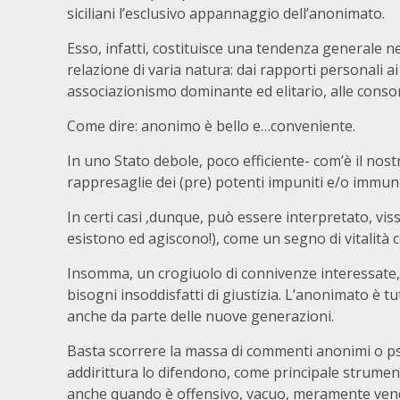
siciliani l’esclusivo appannaggio dell’anonimato.
Esso, infatti, costituisce una tendenza generale nel
relazione di varia natura: dai rapporti personali a
associazionismo dominante ed elitario, alle consort
Come dire: anonimo è bello e…conveniente.
In uno Stato debole, poco efficiente- com’è il nost
rappresaglie dei (pre) potenti impuniti e/o immuni
In certi casi ,dunque, può essere interpretato, vis
esistono ed agiscono!), come un segno di vitalità c
Insomma, un crogiuolo di connivenze interessate, a
bisogni insoddisfatti di giustizia. L’anonimato è tu
anche da parte delle nuove generazioni.
Basta scorrere la massa di commenti anonimi o ps
addirittura lo difendono, come principale strument
anche quando è offensivo, vacuo, meramente vend