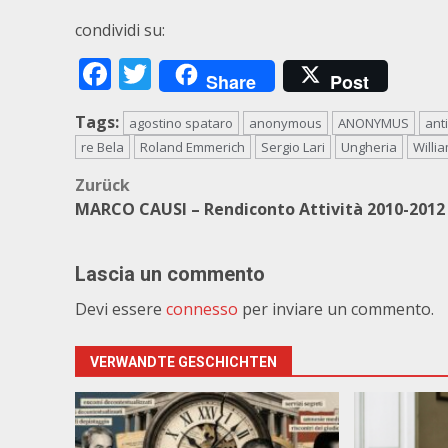
condividi su:
Facebook
Twitter
Share
Post
Tags:
agostino spataro
anonymous
ANONYMUS
ant
re Bela
Roland Emmerich
Sergio Lari
Ungheria
Willi
Beitragsnavigation
Zurück
MARCO CAUSI – Rendiconto Attività 2010-2012
Lascia un commento
Devi essere
connesso
per inviare un commento.
VERWANDTE GESCHICHTEN