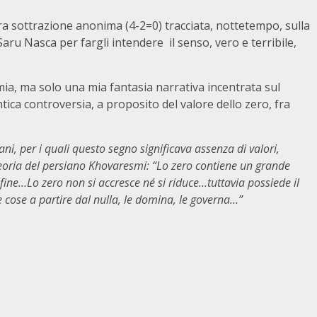
rra sottrazione anonima (4-2=0) tracciata, nottetempo, sulla
aru Nasca per fargli intendere il senso, vero e terribile,
ia, ma solo una mia fantasia narrativa incentrata sul
ntica controversia, a proposito del valore dello zero, fra
iani, per i quali questo segno significava assenza di valori,
teoria del persiano Khovaresmi: “Lo zero contiene un grande
 fine…Lo zero non si accresce né si riduce…tuttavia possiede il
le cose a partire dal nulla, le domina, le governa…”