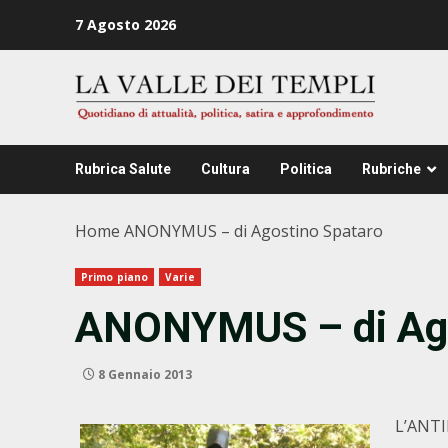
Zum
7 Agosto 2026
Inhalt
springen
Rubrica Salute
Cultura
Politica
Rubriche
Home
ANONYMUS – di Agostino Spataro
Primo piano
Varie
ANONYMUS – di Ago
8 Gennaio 2013
L’ANT