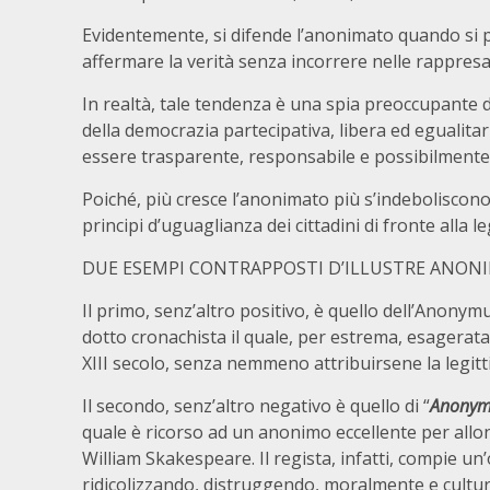
Evidentemente, si difende l’anonimato quando si pe
affermare la verità senza incorrere nelle rappresag
In realtà, tale tendenza è una spia preoccupante d
della democrazia partecipativa, libera ed egualita
essere trasparente, responsabile e possibilmente
Poiché, più cresce l’anonimato più s’indeboliscono la
principi d’uguaglianza dei cittadini di fronte alla l
DUE ESEMPI CONTRAPPOSTI D’ILLUSTRE ANON
Il primo, senz’altro positivo, è quello dell’Anony
dotto cronachista il quale, per estrema, esagerata 
XIII secolo, senza nemmeno attribuirsene la legit
Il secondo, senz’altro negativo è quello di “
Anonym
quale è ricorso ad un anonimo eccellente per allont
William Skakespeare. Il regista, infatti, compie u
ridicolizzando, distruggendo, moralmente e cultur