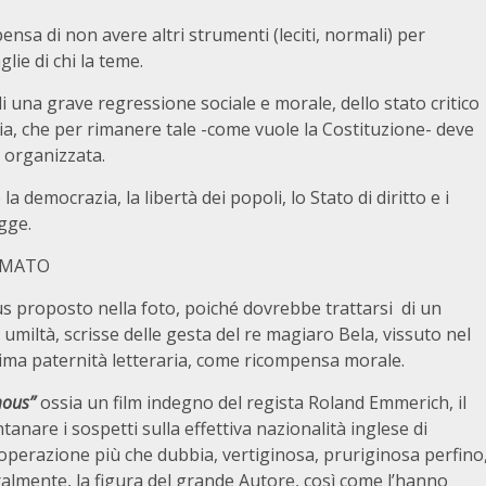
nsa di non avere altri strumenti (leciti, normali) per
lie di chi la teme.
i una grave regressione sociale e morale, dello stato critico
ria, che per rimanere tale -come vuole la Costituzione- deve
 organizzata.
 democrazia, la libertà dei popoli, lo Stato di diritto e i
egge.
IMATO
mus proposto nella foto, poiché dovrebbe trattarsi di un
umiltà, scrisse delle gesta del re magiaro Bela, vissuto nel
tima paternità letteraria, come ricompensa morale.
ous”
ossia un film indegno del regista Roland Emmerich, il
anare i sospetti sulla effettiva nazionalità inglese di
n’operazione più che dubbia, vertiginosa, pruriginosa perfino
almente, la figura del grande Autore, così come l’hanno