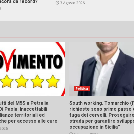
ncora da record?
3 Agosto 2026
6
Politica
tti del M5S a Petralia
South working. Tomarchio (F
Di Paola: Inaccettabili
richieste sono primo passo 
ianze territoriali ed
fuga dei cervelli. Proseguir
he per accesso alle cure
strada per garantire svilupp
occupazione in Sicilia”
 2026