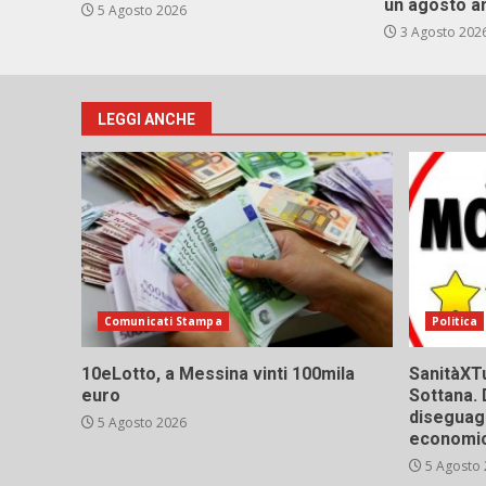
un agosto a
5 Agosto 2026
3 Agosto 202
LEGGI ANCHE
Comunicati Stampa
Politica
10eLotto, a Messina vinti 100mila
SanitàXTu
euro
Sottana. 
diseguagl
5 Agosto 2026
economic
5 Agosto