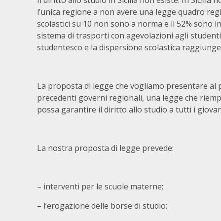
Il diritto allo studio in Sicilia non esiste. In Sicili
l’unica regione a non avere una legge quadro region
scolastici su 10 non sono a norma e il 52% sono in
sistema di trasporti con agevolazioni agli studen
studentesco e la dispersione scolastica raggiunge 
La proposta di legge che vogliamo presentare al 
precedenti governi regionali, una legge che riem
possa garantire il diritto allo studio a tutti i giovani
La nostra proposta di legge prevede:
– interventi per le scuole materne;
– l’erogazione delle borse di studio;