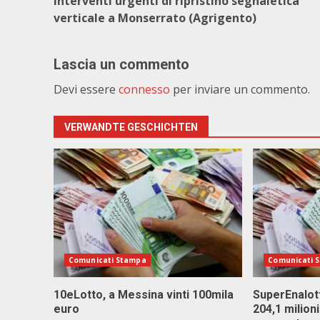
Interventi urgenti di ripristino segnaletica
verticale a Monserrato (Agrigento)
Lascia un commento
Devi essere
connesso
per inviare un commento.
VERWANDTE GESCHICHTEN
Comunicati Stampa
Comunicati 
10eLotto, a Messina vinti 100mila
SuperEnalott
euro
204,1 milion