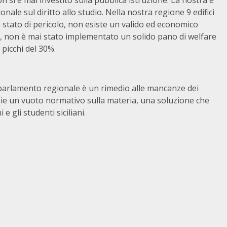
a non si è mai investito sulla pubblica istruzione. La nostra è
ale sul diritto allo studio. Nella nostra regione 9 edifici
 stato di pericolo, non esiste un valido ed economico
ti, non è mai stato implementato un solido pano di welfare
picchi del 30%.
parlamento regionale è un rimedio alle mancanze dei
pie un vuoto normativo sulla materia, una soluzione che
 e gli studenti siciliani.