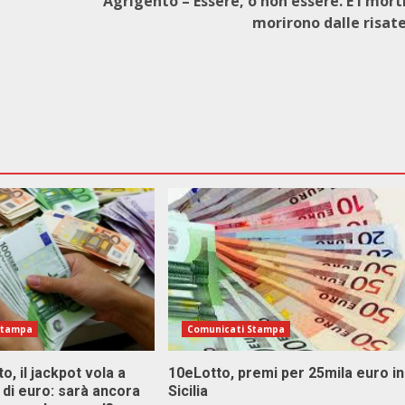
Agrigento – Essere, o non essere. E i mort
morirono dalle risat
Stampa
Comunicati Stampa
o, il jackpot vola a
10eLotto, premi per 25mila euro in
i di euro: sarà ancora
Sicilia