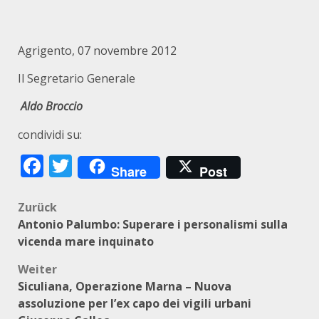
Agrigento, 07 novembre 2012
Il Segretario Generale
Aldo Broccio
condividi su:
Facebook
Twitter
Share
Post
Beitragsnavigation
Zurück
Antonio Palumbo: Superare i personalismi sulla
vicenda mare inquinato
Weiter
Siculiana, Operazione Marna – Nuova
assoluzione per l’ex capo dei vigili urbani