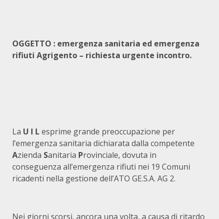
OGGETTO : emergenza sanitaria ed emergenza
rifiuti Agrigento – richiesta urgente incontro.
La
U
I
L
esprime grande preoccupazione per
l’emergenza sanitaria dichiarata dalla competente
A
zienda
S
anitaria
P
rovinciale, dovuta in
conseguenza all’emergenza rifiuti nei 19 Comuni
ricadenti nella gestione dell’ATO GE.S.A. AG 2.
Nei giorni scorsi, ancora una volta, a causa di ritardo