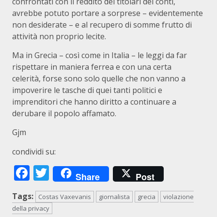
confrontati con il reddito dei titolari dei conti,
avrebbe potuto portare a sorprese – evidentemente
non desiderate – e al recupero di somme frutto di
attività non proprio lecite.
Ma in Grecia – così come in Italia – le leggi da far
rispettare in maniera ferrea e con una certa
celerità, forse sono solo quelle che non vanno a
impoverire le tasche di quei tanti politici e
imprenditori che hanno diritto a continuare a
derubare il popolo affamato.
Gjm
condividi su:
Facebook
Twitter
Share
Post
Tags:
Costas Vaxevanis
giornalista
grecia
violazione
della privacy