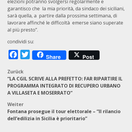
elezioni potranno svolgersi regolarmente e
garantisco che la mia priorità, da sindaco dei siciliani,
sarà quella, a partire dalla prossima settimana, di
lavorare affinché le difficoltà emerse siano superate
al più presto”.
condividi su:
Facebook
Twitter
Share
Post
Beitragsnavigation
Zurück
“LA CGIL SCRIVE ALLA PREFETTO: FAR RIPARTIRE IL
PROGRAMMA INTEGRATO DI RECUPERO URBANO
A VILLASETA E MOSERRATO”
Weiter
Fontana prosegue il tour elettorale – “Il rilancio
dell’edilizia in Sicilia è prioritario”