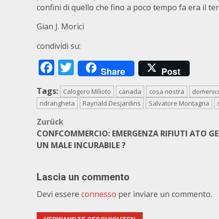
confini di quello che fino a poco tempo fa era il te
Gian J. Morici
condividi su:
Facebook
Twitter
Share
Post
Tags:
Calogero Milioto
canada
cosa nostra
domenico
ndrangheta
Raynald Desjardins
Salvatore Montagna
Beitragsnavigation
Zurück
CONFCOMMERCIO: EMERGENZA RIFIUTI ATO GES
UN MALE INCURABILE ?
Lascia un commento
Devi essere
connesso
per inviare un commento.