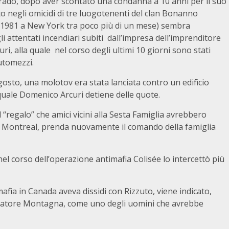
rado, dopo aver scontato una condanna a 10 anni per il suo
o negli omicidi di tre luogotenenti del clan Bonanno
1981 a New York tra poco più di un mese) sembra
li attentati incendiari subiti dall’impresa dell’imprenditore
i, alla quale nel corso degli ultimi 10 giorni sono stati
automezzi.
osto, una molotov era stata lanciata contro un edificio
 quale Domenico Arcuri detiene delle quote.
 “regalo” che amici vicini alla Sesta Famiglia avrebbero
o a Montreal, prenda nuovamente il comando della famiglia
nel corso dell’operazione antimafia Colisée lo intercettò più
afia in Canada aveva dissidi con Rizzuto, viene indicato,
alvatore Montagna, come uno degli uomini che avrebbe