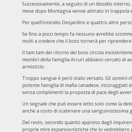
Successivamente, a seguito di un dissidio interno,
mese dopo Montagna venne attirato in trappola e
Per quell’omicidio Desjardins e quattro altre per
Se fino a poco tempo fa nessuno avrebbe scommes
molti a credere che il boss tornerà per riprendere i
Il tam tam del ritorno del boss circola insistenteme
membri della famiglia Arcuri abbiano cercato di avv
armistizio.
Troppo sangue è però stato versato. Gli uomini che
potente famiglia di mafia canadese, incoraggiati 
senza complimenti la proposta di pace degli avvers
Un segnale che può essere letto solo come la deter
anche a costo di scatenare una sanguinosissima g
Del resto, secondo quanto appreso dagli inquirent
proprie mire espansionistiche che lo vedrebbero 