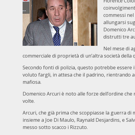
Florence Colo
coinvolgiment
commessi nel 
allungarsi sug
Domenico Arcur
distrutti tre 
Nel mese di ag
commerciale di proprietà di un’altra società della
Secondo fonti di polizia, questo potrebbe essere il
voluto fargli, in attesa che il padrino, rientrand
mafiosa.
Domenico Arcuri è noto alle forze dell’ordine che 
volte.
Arcuri, che già prima che scoppiasse la guerra di m
insieme a Joe Di Maulo, Raynald Desjardins, e S
messo sotto scacco i Rizzuto.