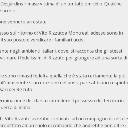
 Desjardins rimase vittima di un tentato omicidio. Qualche
 ucciso.
sone vennero arrestate.
so sul ritorno di Vito Rizzutoa Montreal, adesso sono in
l suo posto e vendicare i familiari uccisi.
nte negli ambienti italiani, dove, si racconta che gli stessi
icinare i fedelissimi di Rizzuto per giungere ad una sorta di
 sono rimasti fedeli a quella che è stata certamente la più
dall’imminente scarcerazione del boss, pare abbiano respint
ari dei Rizzuto.
minazione del clan a riprendere il possesso del territorio,
uerra di mafia.
i, Vito Rizzuto avrebbe confidato ad un compagno di cella le
proiettato ad un ruolo di comando che andrebbe ben oltre i