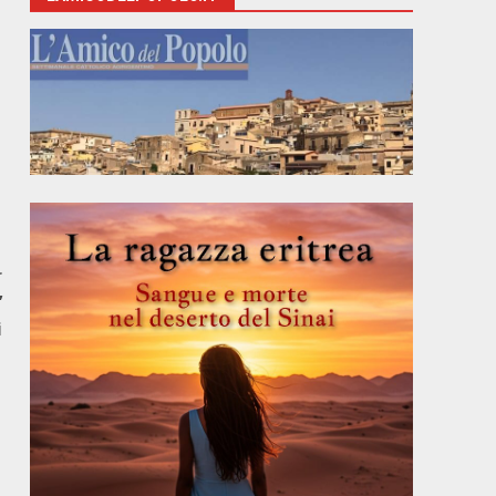
r
’
i