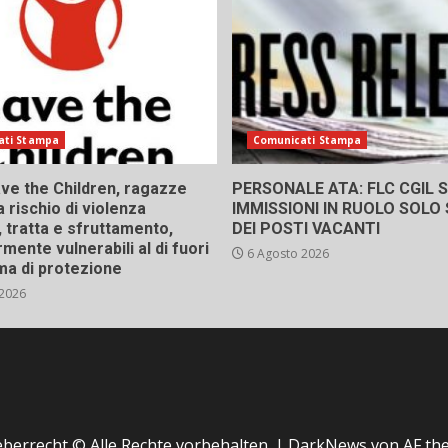
ati Stampa
Comunicati Stampa
ve the Children, ragazze
PERSONALE ATA: FLC CGIL SI
a rischio di violenza
IMMISSIONI IN RUOLO SOLO
 tratta e sfruttamento,
DEI POSTI VACANTI
rmente vulnerabili al di fuori
6 Agosto 2026
ma di protezione
 2026
berrecht © Alle Rechte vorbehalten.
|
DarkNews
von AF th