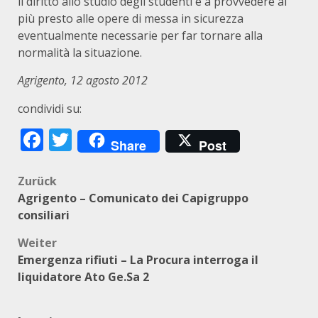
il diritto allo studio degli studenti e a provvedere al
più presto alle opere di messa in sicurezza
eventualmente necessarie per far tornare alla
normalità la situazione.
Agrigento, 12 agosto 2012
condividi su:
Facebook
Twitter
Share
Post
Beitragsnavigation
Zurück
Agrigento – Comunicato dei Capigruppo
consiliari
Weiter
Emergenza rifiuti – La Procura interroga il
liquidatore Ato Ge.Sa 2