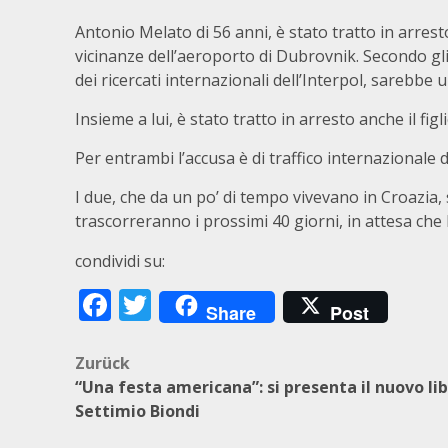
Antonio Melato di 56 anni, è stato tratto in arrest
vicinanze dell’aeroporto di Dubrovnik. Secondo gli 
dei ricercati internazionali dell’Interpol, sarebbe u
Insieme a lui, è stato tratto in arresto anche il fig
Per entrambi l’accusa è di traffico internazionale 
I due, che da un po’ di tempo vivevano in Croazia, s
trascorreranno i prossimi 40 giorni, in attesa che l
condividi su:
Facebook
Twitter
Share
Post
Beitragsnavigation
Zurück
“Una festa americana”: si presenta il nuovo lib
Settimio Biondi