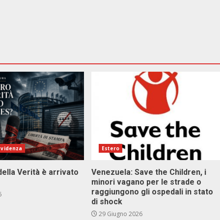
evidenza
Estero
della Verità è arrivato
Venezuela: Save the Children, i
minori vagano per le strade o
raggiungono gli ospedali in stato
6
di shock
29 Giugno 2026