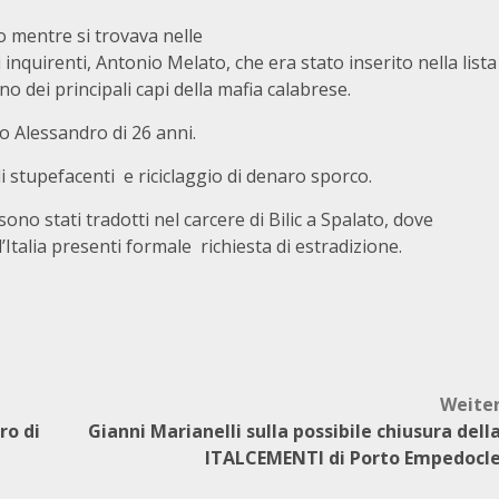
o mentre si trovava nelle
inquirenti, Antonio Melato, che era stato inserito nella lista
no dei principali capi della mafia calabrese.
lio Alessandro di 26 anni.
di stupefacenti e riciclaggio di denaro sporco.
ono stati tradotti nel carcere di Bilic a Spalato, dove
’Italia presenti formale richiesta di estradizione.
Weite
ro di
Gianni Marianelli sulla possibile chiusura dell
ITALCEMENTI di Porto Empedocl