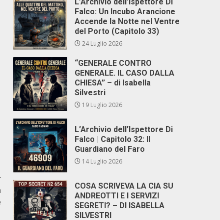
L’Archivio dell’Ispettore Di
Falco: Un Incubo Arancione
Accende la Notte nel Ventre
del Porto (Capitolo 33)
24 Luglio 2026
“GENERALE CONTRO
GENERALE. IL CASO DALLA
CHIESA” – di Isabella
Silvestri
19 Luglio 2026
L’Archivio dell’Ispettore Di
Falco | Capitolo 32: Il
Guardiano del Faro
14 Luglio 2026
r
COSA SCRIVEVA LA CIA SU
a
ANDREOTTI E I SERVIZI
e
SEGRETI? – DI ISABELLA
SILVESTRI