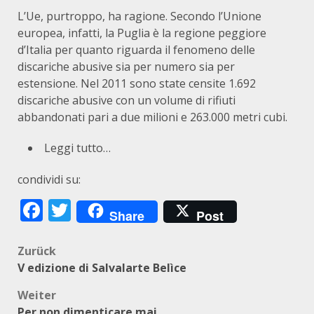
L’Ue, purtroppo, ha ragione. Secondo l’Unione
europea, infatti, la Puglia è la regione peggiore
d’Italia per quanto riguarda il fenomeno delle
discariche abusive sia per numero sia per
estensione. Nel 2011 sono state censite 1.692
discariche abusive con un volume di rifiuti
abbandonati pari a due milioni e 263.000 metri cubi.
Leggi tutto…
condividi su:
Facebook
Twitter
Share
Post
Beitragsnavigation
Zurück
V edizione di Salvalarte Belìce
Weiter
Per non dimenticare mai