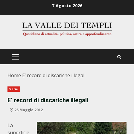
Zum
7 Agosto 2026
Inhalt
springen
PRIMÄRES
MENÜ
Home
E’ record di discariche illegali
Varie
E’ record di discariche illegali
25 Maggio 2012
La
superficie