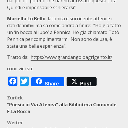
dai politici potenti che hanno affossato questa città.
Quindi è impensabile schierarsi”.
Mariella Lo Bello
, laconica e sorridente attende i
dati definitivi ma sa come andrà a finire: ”Ho già fatto
un ‘in bocca al lupo’ a Pennica. Ho già chiamato Totò
Pennica per complimentarmi. Non sono delusa, è
stata una bella esperienza”.
Tratto da:
https://www.grandangoloagrigento.it/
condividi su:
Facebook
Twitter
Share
Post
Beitragsnavigation
Zurück
“Poesia in Via Atenea” alla Biblioteca Comunale
F.La Rocca
Weiter