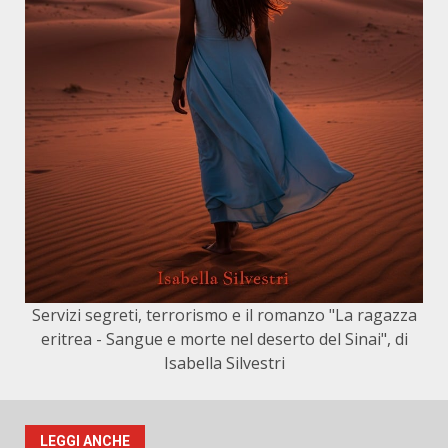
Servizi segreti, terrorismo e il romanzo "La ragazza
eritrea - Sangue e morte nel deserto del Sinai", di
Isabella Silvestri
LEGGI ANCHE