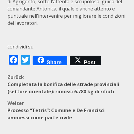
di Agrigento, sotto l’attenta e scrupolosa guida del
comandante Antonica, il quale è anche attento e
puntuale nell’intervenire per migliorare le condizioni
dei lavoratori.
condividi su:
Facebook
Twitter
Share
Post
Beitragsnavigation
Zurück
Completata la bonifica delle strade provinciali
(settore orientale): rimossi 6.780 kg di rifiuti
Weiter
Processo “Tetris”: Comune e De Francisci
ammessi come parte civile