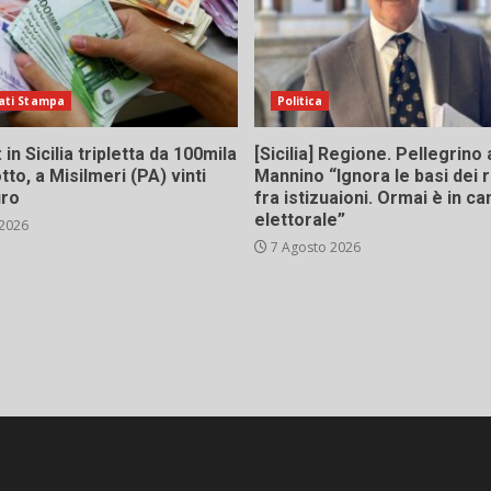
ati Stampa
Politica
in Sicilia tripletta da 100mila
[Sicilia] Regione. Pellegrino 
tto, a Misilmeri (PA) vinti
Mannino “Ignora le basi dei 
uro
fra istizuaioni. Ormai è in 
elettorale”
 2026
7 Agosto 2026