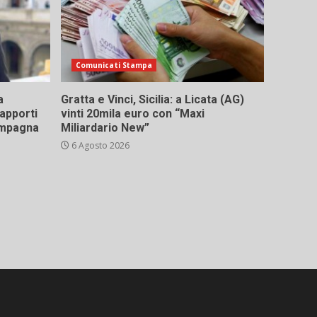
Comunicati Stampa
a
Gratta e Vinci, Sicilia: a Licata (AG)
rapporti
vinti 20mila euro con “Maxi
campagna
Miliardario New”
6 Agosto 2026