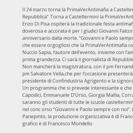
Il 24 marzo torna la PrimaVerAntimafia a Castelterm
Repubblica” Torna a Casteltermini la PrimaVerAntim
Enzo Di Pisa ospiterà la tradizionale festa antimaf
doverosa e accorata è per i giudici Giovanni Falcon
anniversario dalla morte. “Giovanni e Paolo sempr
che essere orgogliosi che la PrimaVerAntimafia c
Nuccio Sapia, fautore dell’evento, insieme con l’
prima grandezza. Ci sarà il giornalista di Repubblic
Non mancherà la magistratura, con il pm Fernando
pm Salvatore Vella,che per l’occasione presenterà
presidente di Confindustria Agrigento e la signora
Un programma che si prevede interessante e che sa
Capodici, Emmanuele D’Urso, Giorgia Mallia, Corr
saranno gli studenti di tutte le scuole casteltermine
nel conc orso “Giovanni e Paolo sempre con noi”. La
Panepinto, la produzione organizzativa è di Franc
grafico è di Francesco Mondello