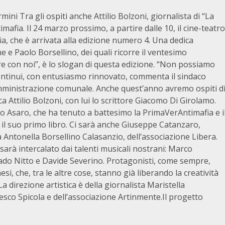
ini Tra gli ospiti anche Attilio Bolzoni, giornalista di “La
afia. Il 24 marzo prossimo, a partire dalle 10, il cine-teatro
ia, che è arrivata alla edizione numero 4. Una dedica
e e Paolo Borsellino, dei quali ricorre il ventesimo
e con noi”, è lo slogan di questa edizione. “Non possiamo
ontinui, con entusiasmo rinnovato, commenta il sindaco
amministrazione comunale. Anche quest’anno avremo ospiti d
a Attilio Bolzoni, con lui lo scrittore Giacomo Di Girolamo.
 Asaro, che ha tenuto a battesimo la PrimaVerAntimafia e i
 il suo primo libro. Ci sarà anche Giuseppe Catanzaro,
 Antonella Borsellino Calasanzio, dell’associazione Libera.
rà intercalato dai talenti musicali nostrani: Marco
ado Nitto e Davide Severino. Protagonisti, come sempre,
si, che, tra le altre cose, stanno già liberando la creatività
 direzione artistica è della giornalista Maristella
esco Spicola e dell’associazione Artinmente.Il progetto