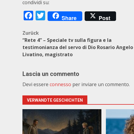
condividi su:
Facebook
Twitter
Share
Post
Beitragsnavigation
Zurück
“Rete 4” – Speciale tv sulla figura e la
testimonianza del servo di Dio Rosario Angelo
Livatino, magistrato
Lascia un commento
Devi essere
connesso
per inviare un commento.
VERWANDTE GESCHICHTEN