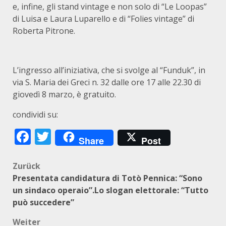
e, infine, gli stand vintage e non solo di “Le Loopas”
di Luisa e Laura Luparello e di “Folies vintage” di
Roberta Pitrone.
L’ingresso all’iniziativa, che si svolge al “Funduk”, in
via S. Maria dei Greci n. 32 dalle ore 17 alle 22.30 di
giovedì 8 marzo, è gratuito.
condividi su:
Facebook
Twitter
Share
Post
Beitragsnavigation
Zurück
Presentata candidatura di Totò Pennica: “Sono
un sindaco operaio”.Lo slogan elettorale: “Tutto
può succedere”
Weiter