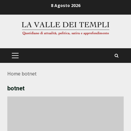
Zum
8 Agosto 2026
Inhalt
springen
PRIMÄRES
MENÜ
Home
botnet
botnet