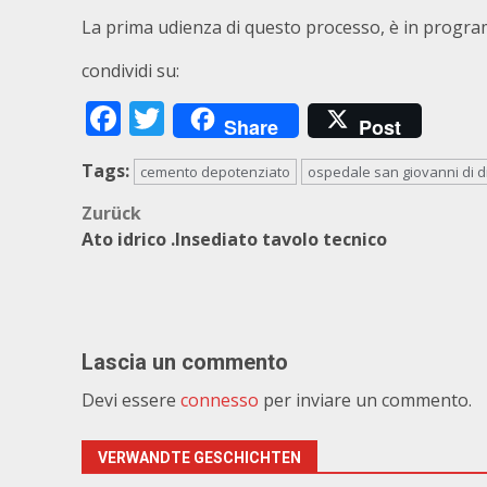
La prima udienza di questo processo, è in programm
condividi su:
Facebook
Twitter
Share
Post
Tags:
cemento depotenziato
ospedale san giovanni di d
Beitragsnavigation
Zurück
Ato idrico .Insediato tavolo tecnico
Lascia un commento
Devi essere
connesso
per inviare un commento.
VERWANDTE GESCHICHTEN