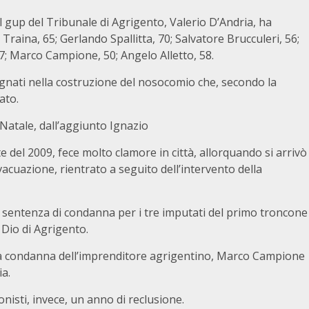
 il gup del Tribunale di Agrigento, Valerio D’Andria, ha
Traina, 65; Gerlando Spallitta, 70; Salvatore Brucculeri, 56;
7; Marco Campione, 50; Angelo Alletto, 58.
egnati nella costruzione del nosocomio che, secondo la
ato.
Natale, dall’aggiunto Ignazio
te del 2009, fece molto clamore in città, allorquando si arrivò
vacuazione, rientrato a seguito dell’intervento della
a sentenza di condanna per i tre imputati del primo troncone
 Dio di Agrigento.
 la condanna dell’imprenditore agrigentino, Marco Campione
ia.
onisti, invece, un anno di reclusione.