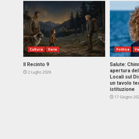
Cultura
Varie
Politica
Va
Il Recinto 9
Salute: Chinn
apertura del
2 Luglio 2026
Locali sul D
un tavolo te
istituzione
17 Giugno 20