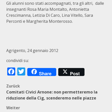
Gli alunni sono stati accompagnati, tra gli altri, dalle
insegnanti Rosa Maria Montalto, Antonietta
Crescimanna, Letizia Di Caro, Lina Vitello, Sara
Perconti e Margherita Monterosso.
Agrigento, 24 gennaio 2012
condividi su:
Facebook
Twitter
Share
Post
Beitragsnavigation
Zurück
Comitati Civici Arnone: non permetteremo la
riduzione della Cig, scenderemo nelle piazze
Weiter