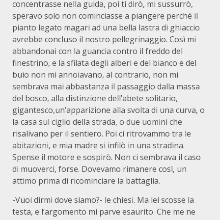
concentrasse nella guida, poi ti dirò, mi sussurrò,
speravo solo non cominciasse a piangere perché il
pianto legato magari ad una bella lastra di ghiaccio
avrebbe concluso il nostro pellegrinaggio. Così mi
abbandonai con la guancia contro il freddo del
finestrino, e la sfilata degli alberi e del bianco e del
buio non mi annoiavano, al contrario, non mi
sembrava mai abbastanza il passaggio dalla massa
del bosco, alla distinzione dell’abete solitario,
gigantesco,un’apparizione alla svolta di una curva, o
la casa sul ciglio della strada, o due uomini che
risalivano per il sentiero. Poi ci ritrovammo tra le
abitazioni, e mia madre si infilò in una stradina.
Spense il motore e sospirò. Non ci sembrava il caso
di muoverci, forse. Dovevamo rimanere così, un
attimo prima di ricominciare la battaglia.
-Vuoi dirmi dove siamo?- le chiesi. Ma lei scosse la
testa, e l’argomento mi parve esaurito. Che me ne