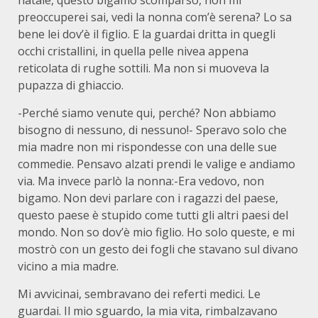
natale, questo bigamo scomparso, non mi
preoccuperei sai, vedi la nonna com’è serena? Lo sa
bene lei dov’è il figlio. E la guardai dritta in quegli
occhi cristallini, in quella pelle nivea appena
reticolata di rughe sottili. Ma non si muoveva la
pupazza di ghiaccio.
-Perché siamo venute qui, perché? Non abbiamo
bisogno di nessuno, di nessuno!- Speravo solo che
mia madre non mi rispondesse con una delle sue
commedie. Pensavo alzati prendi le valige e andiamo
via. Ma invece parlò la nonna:-Era vedovo, non
bigamo. Non devi parlare con i ragazzi del paese,
questo paese è stupido come tutti gli altri paesi del
mondo. Non so dov’è mio figlio. Ho solo queste, e mi
mostrò con un gesto dei fogli che stavano sul divano
vicino a mia madre.
Mi avvicinai, sembravano dei referti medici. Le
guardai. Il mio sguardo, la mia vita, rimbalzavano