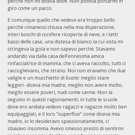
perché non mi diceva dove. Non poteva portarmi in
giro come un pacco.
E comunque quello che vedevo era troppo bello
perché rimanessi chiusa nella mia disperazione,
interi boschi di conifere ricoperte di neve, e i tetti
bassi delle case, una distesa di bianco la cui vista mi
stringeva la gola e non sapevo perché. Stavamo
andando via dalla casa dell’ennesima amica
rinfacciatrice di mamma, che ci aveva raccolto, tutti ci
raccoglievano, che strano. Noi non eravamo che due
valigie e un mucchietto di buste: meglio stare
leggeri- diceva mia madre, meglio non avere molto,
meglio essere poveri, nudi come canne. Non la
seguivo in questi ragionamenti, in tutte le scuole
dove ero andata vedevo ragazzi e ragazze molto ben
equipaggiati, e il loro “superfluo” come diceva mia
madre, io lo desideravo spassionatamente, ci
sbavavo insomma. Avevo smesso presto di sentirmi