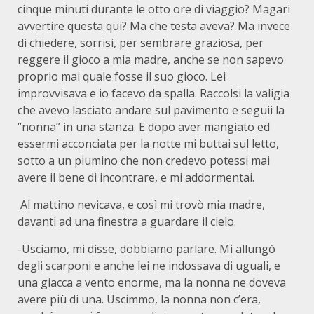
cinque minuti durante le otto ore di viaggio? Magari
avvertire questa qui? Ma che testa aveva? Ma invece
di chiedere, sorrisi, per sembrare graziosa, per
reggere il gioco a mia madre, anche se non sapevo
proprio mai quale fosse il suo gioco. Lei
improvvisava e io facevo da spalla. Raccolsi la valigia
che avevo lasciato andare sul pavimento e seguii la
“nonna” in una stanza. E dopo aver mangiato ed
essermi acconciata per la notte mi buttai sul letto,
sotto a un piumino che non credevo potessi mai
avere il bene di incontrare, e mi addormentai.
Al mattino nevicava, e così mi trovò mia madre,
davanti ad una finestra a guardare il cielo.
-Usciamo, mi disse, dobbiamo parlare. Mi allungò
degli scarponi e anche lei ne indossava di uguali, e
una giacca a vento enorme, ma la nonna ne doveva
avere più di una. Uscimmo, la nonna non c’era,