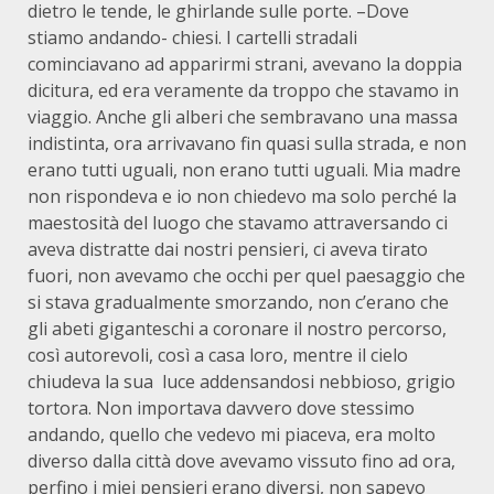
dietro le tende, le ghirlande sulle porte. –Dove
stiamo andando- chiesi. I cartelli stradali
cominciavano ad apparirmi strani, avevano la doppia
dicitura, ed era veramente da troppo che stavamo in
viaggio. Anche gli alberi che sembravano una massa
indistinta, ora arrivavano fin quasi sulla strada, e non
erano tutti uguali, non erano tutti uguali. Mia madre
non rispondeva e io non chiedevo ma solo perché la
maestosità del luogo che stavamo attraversando ci
aveva distratte dai nostri pensieri, ci aveva tirato
fuori, non avevamo che occhi per quel paesaggio che
si stava gradualmente smorzando, non c’erano che
gli abeti giganteschi a coronare il nostro percorso,
così autorevoli, così a casa loro, mentre il cielo
chiudeva la sua luce addensandosi nebbioso, grigio
tortora. Non importava davvero dove stessimo
andando, quello che vedevo mi piaceva, era molto
diverso dalla città dove avevamo vissuto fino ad ora,
perfino i miei pensieri erano diversi, non sapevo