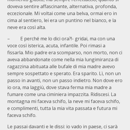
doveva sentire affascinante, alternativa, profonda,
eccezionale. Mi voltai come una belva, ormai ero in
cima al sentiero, lei era un puntino nel bianco, e la
neve era così alta.
– E perché me lo dici ora?!- gridai, ma con una
voce così isterica, acuta, infantile. Poi rimasi a
fissarla. Mio padre era scomparso, non morto, non ci
aveva abbandonate come nella mia lungimiranza di
ragazzina abituata alle bufale di mia madre avevo
sempre sospettato e sperato. Era sparito. Lì, non un
passo in avanti, non un passo indietro. Non dove ero
io ora, ma laggiù, dove stava ferma mia madre a
fumare come una ciminiera impazzita. Ridiscesi. La
montagna mi faceva schifo, la neve mi faceva schifo,
e complimenti, tutta la mia vita passata e futura mi
faceva schifo.
Le passai davanti e le dissi: io vado in paese, ci sarà