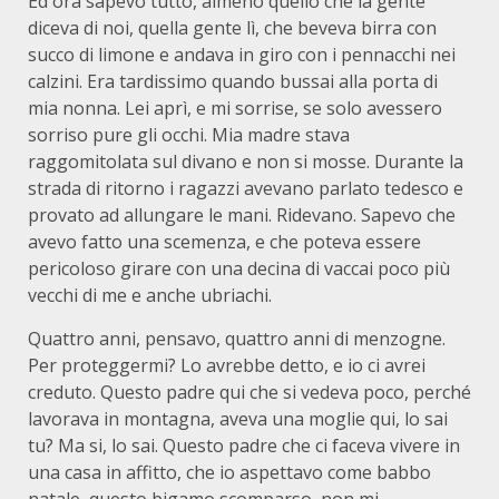
Ed ora sapevo tutto, almeno quello che la gente
diceva di noi, quella gente lì, che beveva birra con
succo di limone e andava in giro con i pennacchi nei
calzini. Era tardissimo quando bussai alla porta di
mia nonna. Lei aprì, e mi sorrise, se solo avessero
sorriso pure gli occhi. Mia madre stava
raggomitolata sul divano e non si mosse. Durante la
strada di ritorno i ragazzi avevano parlato tedesco e
provato ad allungare le mani. Ridevano. Sapevo che
avevo fatto una scemenza, e che poteva essere
pericoloso girare con una decina di vaccai poco più
vecchi di me e anche ubriachi.
Quattro anni, pensavo, quattro anni di menzogne.
Per proteggermi? Lo avrebbe detto, e io ci avrei
creduto. Questo padre qui che si vedeva poco, perché
lavorava in montagna, aveva una moglie qui, lo sai
tu? Ma si, lo sai. Questo padre che ci faceva vivere in
una casa in affitto, che io aspettavo come babbo