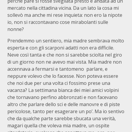
perché pare si fosse svegliata presto e andata ad un
mercato nella cittadina vicina. Da un lato la cosa mi
sollevò ma anche mi rese inquieta: non ero la nipote
io, non si raccontavano cose mirabolanti sulle
nonne?
Prendemmo un sentiero, mia madre sembrava molto
esperta e con gli scarponi adatti non era difficile.
Neve così tanta e che non si sarebbe sciolta nel giro
di un giorno non ne avevo mai vista. Mia madre non
accennava a fermarsi e tantomeno parlare, e
neppure volevo che lo facesse. Non poteva essere
che noi due per una volta ci fossimo prese una
vacanza? La settimana bianca dei miei amici volpini
che tornavano perfino abbronzati e non facevano
altro che parlare dello sci e delle manovre e di piste
pericolose, tanto per esagerare un po’. Ma io sentivo
che da qualche parte sarebbe sbucata una verità,
magari quella che voleva mia madre, un ospite