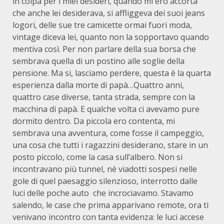
in colpa per i miei desideri, quando mi ero accorta
che anche lei desiderava, si affliggeva dei suoi jeans
logori, delle sue tre camicette ormai fuori moda,
vintage diceva lei, quanto non la sopportavo quando
mentiva così. Per non parlare della sua borsa che
sembrava quella di un postino alle soglie della
pensione. Ma si, lasciamo perdere, questa è la quarta
esperienza dalla morte di papà…Quattro anni,
quattro case diverse, tanta strada, sempre con la
macchina di papà. E qualche volta ci avevamo pure
dormito dentro. Da piccola ero contenta, mi
sembrava una avventura, come fosse il campeggio,
una cosa che tutti i ragazzini desiderano, stare in un
posto piccolo, come la casa sull’albero. Non si
incontravano più tunnel, né viadotti sospesi nelle
gole di quel paesaggio silenzioso, interrotto dalle
luci delle poche auto che incrociavamo. Stavamo
salendo, le case che prima apparivano remote, ora ti
venivano incontro con tanta evidenza: le luci accese