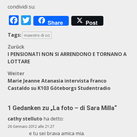
condividi su:
Facebook
Twitter
Share
Post
Tags:
maestro di sci
Beitragsnavigation
Zurück
I PENSIONATI NON SI ARRENDONO E TORNANO A
LOTTARE
Weiter
Marie Jeanne Atanasia intervista Franco
Castaldo su K103 Göteborgs Studentradio
1 Gedanken zu „
La foto – di Sara Milla
“
cathy stelluto
ha detto:
26 Gennaio 2012 alle 21:27
e tu sei brava amica mia.