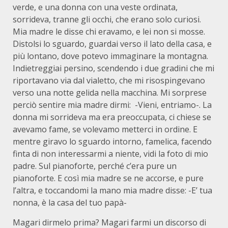
verde, e una donna con una veste ordinata,
sorrideva, tranne gli occhi, che erano solo curiosi.
Mia madre le disse chi eravamo, e lei non si mosse.
Distolsi lo sguardo, guardai verso il lato della casa, e
più lontano, dove potevo immaginare la montagna.
Indietreggiai persino, scendendo i due gradini che mi
riportavano via dal vialetto, che mi risospingevano
verso una notte gelida nella macchina. Mi sorprese
perciò sentire mia madre dirmi: -Vieni, entriamo-. La
donna mi sorrideva ma era preoccupata, ci chiese se
avevamo fame, se volevamo metterci in ordine. E
mentre giravo lo sguardo intorno, famelica, facendo
finta di non interessarmi a niente, vidi la foto di mio
padre. Sul pianoforte, perché c’era pure un
pianoforte. E così mia madre se ne accorse, e pure
l’altra, e toccandomi la mano mia madre disse: -E’ tua
nonna, è la casa del tuo papà-
Magari dirmelo prima? Magari farmi un discorso di