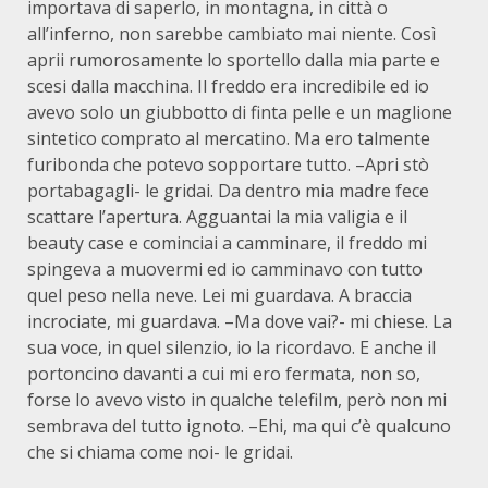
importava di saperlo, in montagna, in città o
all’inferno, non sarebbe cambiato mai niente. Così
aprii rumorosamente lo sportello dalla mia parte e
scesi dalla macchina. Il freddo era incredibile ed io
avevo solo un giubbotto di finta pelle e un maglione
sintetico comprato al mercatino. Ma ero talmente
furibonda che potevo sopportare tutto. –Apri stò
portabagagli- le gridai. Da dentro mia madre fece
scattare l’apertura. Agguantai la mia valigia e il
beauty case e cominciai a camminare, il freddo mi
spingeva a muovermi ed io camminavo con tutto
quel peso nella neve. Lei mi guardava. A braccia
incrociate, mi guardava. –Ma dove vai?- mi chiese. La
sua voce, in quel silenzio, io la ricordavo. E anche il
portoncino davanti a cui mi ero fermata, non so,
forse lo avevo visto in qualche telefilm, però non mi
sembrava del tutto ignoto. –Ehi, ma qui c’è qualcuno
che si chiama come noi- le gridai.