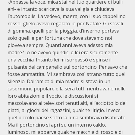
-Abbassa la voce, mica stai nel tuo quartiere di bulli
eh!- e intanto scaricava la sua valigia e chiudeva
l’automobile. La vedevo, magra, con il suo cappellino
rosso, glielo avevo regalato io per Natale. Gli stivali
di gomma, quelli per la pioggia, d’inverno portava
solo quelli e per fortuna che dove stavamo noi
pioveva sempre. Quanti anni aveva adesso mia
madre? Io ne avevo quindici e lei era sicuramente
una vecchia. Intanto lei mi sorpassò e spinse il
pulsante del campanello sul portoncino. Pensavo che
fosse ammattita. Mi sembrava così strano tutto quel
silenzio. Dall’amica di mia madre si stava in un
casermone popolare e la sera tutti rientravano nelle
loro abitazioni e il vocio, le discussioni si
mescolavano ai televisori tenuti alti, all’acciottolio dei
piatti, ai giochi dei ragazzini, qualche litigio. Invece
quel piccolo paese sotto la luna sembrava disabitato.
Ma il portoncino si aprì su un interno caldo,
luminoso, mi apparve qualche macchia di rosso e di