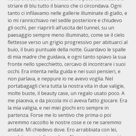
striare di blu tutto il bianco che ci circondava. Ogni
tanto ci infilavamo nelle gallerie illuminate di giallo, e
io mi rannicchiavo nel sedile posteriore e chiudevo
gli occhi, per riaprirli all’uscita del tunnel, su un
paesaggio sempre meno illuminato, come se il cielo
flettesse verso un grigio progressivo per abituarci al
buio, il buio puntuale della notte. Guardavo le spalle
di mia madre che guidava, e ogni tanto spiavo la sua
fronte nello specchietto, cercavo di incontrare i suoi
occhi. Era intenta nella guida e nei suoi pensieri, e
non parlava, e neppure io ne avevo voglia. Nel
portabagagli c’era tutta la nostra vita in due valigie,
molte buste, il beauty case, un regalo usato poco. A
me piaceva, e da piccola mi ci aveva fatto giocare. Era
la mia valigia, e nei miei giochi ero sempre in
partenza. Forse me lo sentivo che prima o poi
avremmo raccolto le nostre cose e ce ne saremmo
andate. Mi chiedevo dove. Ero arrabbiata con lei,