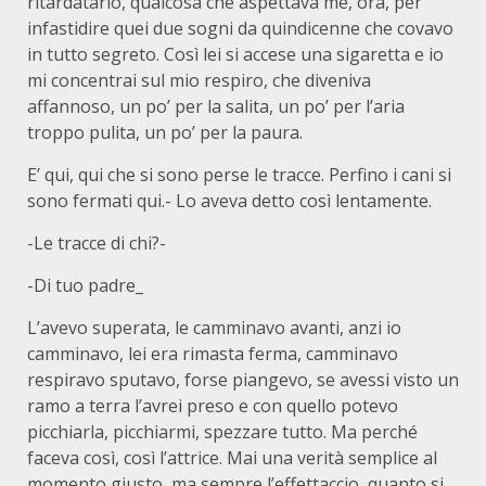
ritardatario, qualcosa che aspettava me, ora, per
infastidire quei due sogni da quindicenne che covavo
in tutto segreto. Così lei si accese una sigaretta e io
mi concentrai sul mio respiro, che diveniva
affannoso, un po’ per la salita, un po’ per l’aria
troppo pulita, un po’ per la paura.
E’ qui, qui che si sono perse le tracce. Perfino i cani si
sono fermati qui.- Lo aveva detto così lentamente.
-Le tracce di chi?-
-Di tuo padre_
L’avevo superata, le camminavo avanti, anzi io
camminavo, lei era rimasta ferma, camminavo
respiravo sputavo, forse piangevo, se avessi visto un
ramo a terra l’avrei preso e con quello potevo
picchiarla, picchiarmi, spezzare tutto. Ma perché
faceva così, così l’attrice. Mai una verità semplice al
momento giusto, ma sempre l’effettaccio, quanto si