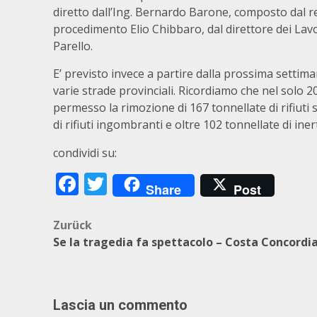
diretto dall’Ing. Bernardo Barone, composto dal re
procedimento Elio Chibbaro, dal direttore dei La
Parello.
E’ previsto invece a partire dalla prossima settiman
varie strade provinciali. Ricordiamo che nel solo 2
permesso la rimozione di 167 tonnellate di rifiuti s
di rifiuti ingombranti e oltre 102 tonnellate di ine
condividi su:
Facebook
Twitter
Share
Post
Beitragsnavigation
Zurück
Se la tragedia fa spettacolo – Costa Concordi
Lascia un commento