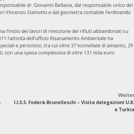
sponsabile dr. Giovanni Bellavia, dal responsabile unico del
vori Vincenzo Dainotto e dal geometra contabile Ferdinando
a l’inizio dei lavori di rimozione dei rifiuti abbandonati su
011 l’attività dell’ufficio Risanamento Ambientale ha
peciali e pericolosi, tra cui oltre 37 tonnellate di amianto, 29
rti, con una spesa complessiva di oltre 131 mila euro.
Weite
a
I.I.S.S. Foderà-Brunelleschi – Visita delegazioni U.K
e Turki