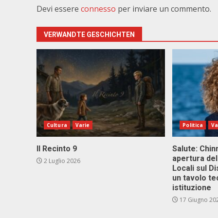
Devi essere
connesso
per inviare un commento.
VERWANDTE GESCHICHTEN
Cultura
Varie
Politica
Va
Il Recinto 9
Salute: Chinn
apertura del
2 Luglio 2026
Locali sul D
un tavolo te
istituzione
17 Giugno 20