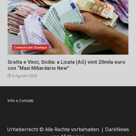
Comunicati Stampa
Gratta e Vinci, Sicilia: a Licata (AG) vinti 20mila euro
con “Maxi Miliardario New”
6 Agosto 2026
Info e Contatti
Urheberrecht © Alle Rechte vorbehalten.
|
DarkNews