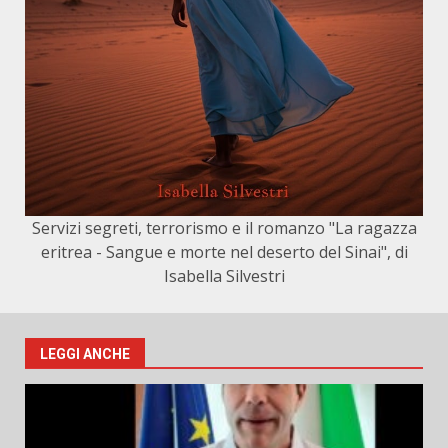
Servizi segreti, terrorismo e il romanzo "La ragazza
eritrea - Sangue e morte nel deserto del Sinai", di
Isabella Silvestri
LEGGI ANCHE