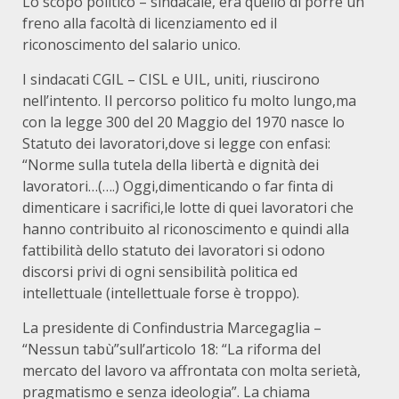
Lo scopo politico – sindacale, era quello di porre un
freno alla facoltà di licenziamento ed il
riconoscimento del salario unico.
I sindacati CGIL – CISL e UIL, uniti, riuscirono
nell’intento. Il percorso politico fu molto lungo,ma
con la legge 300 del 20 Maggio del 1970 nasce lo
Statuto dei lavoratori,dove si legge con enfasi:
“Norme sulla tutela della libertà e dignità dei
lavoratori…(….) Oggi,dimenticando o far finta di
dimenticare i sacrifici,le lotte di quei lavoratori che
hanno contribuito al riconoscimento e quindi alla
fattibilità dello statuto dei lavoratori si odono
discorsi privi di ogni sensibilità politica ed
intellettuale (intellettuale forse è troppo).
La presidente di Confindustria Marcegaglia –
“Nessun tabù”sull’articolo 18: “La riforma del
mercato del lavoro va affrontata con molta serietà,
pragmatismo e senza ideologia”. La chiama