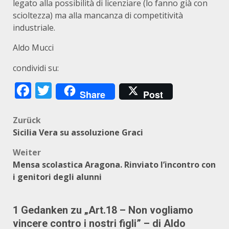
legato alla possibilità di licenziare (lo fanno già con
scioltezza) ma alla mancanza di competitività
industriale.
Aldo Mucci
condividi su:
Facebook
Twitter
Share
Post
Beitragsnavigation
Zurück
Sicilia Vera su assoluzione Graci
Weiter
Mensa scolastica Aragona. Rinviato l’incontro con
i genitori degli alunni
1 Gedanken zu „
Art.18 – Non vogliamo
vincere contro i nostri figli” – di Aldo