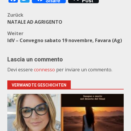
Share
Post
Beitragsnavigation
Zurück
NATALE AD AGRIGENTO
Weiter
IdV – Convegno sabato 19 novembre, Favara (Ag)
Lascia un commento
Devi essere
connesso
per inviare un commento.
VERWANDTE GESCHICHTEN